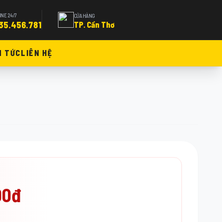
INE 24/7
CỬA HÀNG
35.456.781
TP. Cần Thơ
N TỨC
LIÊN HỆ
00đ