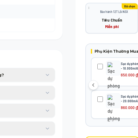
Đã chọn
ℹ️
Bảo hành 12T Lỗi NSX
Tiêu Chuẩn
Miễn phí
Phụ Kiện Thường Mu
Sạc dự phò
- 10.000mA
650.000
₫
g?
p bạn yên tâm sử dụng trong
Sạc dự phò
- 20.000mA
860.000
₫
 tài chính với thủ tục duyệt
ơng đương trong 30 ngày đầu