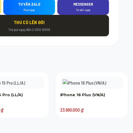
TƯ VẤN ZALO
MESSENGER
Mua ngay
Tư vấn ngay
THU CŨ LÊN ĐỜI
Trợ giá ngay đến 2.000.000đ
 Pro (LL/A)
IPhone 16 Plus (VN/A)
0
₫
23.990.000
₫