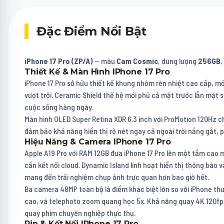
Đặc Điểm Nổi Bật
iPhone 17 Pro (ZP/A)
— màu
Cam Cosmic
, dung lượng
256GB
,
Thiết Kế & Màn Hình IPhone 17 Pro
iPhone 17 Pro sở hữu thiết kế khung nhôm rèn nhiệt cao cấp, mỏ
vượt trội. Ceramic Shield thế hệ mới phủ cả mặt trước lẫn mặt s
cuộc sống hàng ngày.
Màn hình OLED Super Retina XDR 6.3 inch với ProMotion 120Hz c
đảm bảo khả năng hiển thị rõ nét ngay cả ngoài trời nắng gắt, p
Hiệu Năng & Camera IPhone 17 Pro
Apple A19 Pro với RAM 12GB đưa iPhone 17 Pro lên một tầm cao mớ
cần kết nối cloud. Dynamic Island linh hoạt hiển thị thông báo
mang đến trải nghiệm chụp ảnh trực quan hơn bao giờ hết.
Ba camera 48MP toàn bộ là điểm khác biệt lớn so với iPhone thườ
cao, và telephoto zoom quang học 5x. Khả năng quay 4K 120fps
quay phim chuyên nghiệp thực thụ.
Pin & Kết Nối IPhone 17 Pro