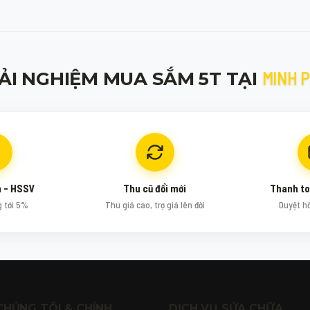
MINH 
ẢI NGHIỆM MUA SẮM 5T TẠI
n - HSSV
Thu cũ đổi mới
Thanh to
g tới 5%
Thu giá cao, trợ giá lên đời
Duyệt h
CHÚNG TÔI & CHÍNH
DỊCH VỤ SỬA CHỮA