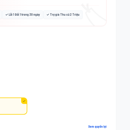
🏷️
✓ Lỗi 1 Đổi 1 trong 30 ngày
✓ Trợ giá Thu cũ 2 Triệu
Xem quyền lợi