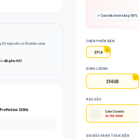
✓ Cam kết chính hãng 100%
CHỌN PHIÊN BẢN:
 30 ngày nếu có lỗi phần cứng.
ZP/A
hẩm
đã gồm VAT
.
DUNG LƯỢNG:
256GB
MÀU SẮC:
 ProMotion 120Hz
Cam Cosmic
34.790.000đ
GÓI BẢO HÀNH TOÀN DIỆN