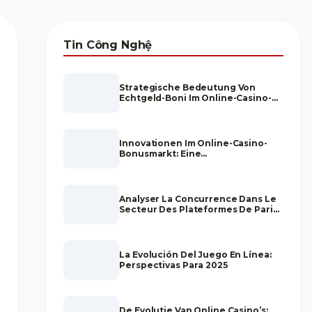
Tin Công Nghệ
Strategische Bedeutung Von
Echtgeld-Boni Im Online-Casino-
Sektor: Ein Fokus Auf”casino
Bonus Ohne Einzahlung”
Innovationen Im Online-Casino-
Bonusmarkt: Eine
Branchenanalyse
Analyser La Concurrence Dans Le
Secteur Des Plateformes De Paris
En Ligne : Sécurité, Transparence
Et Crédibilité
La Evolución Del Juego En Línea:
Perspectivas Para 2025
De Evolutie Van Online Casino’s: