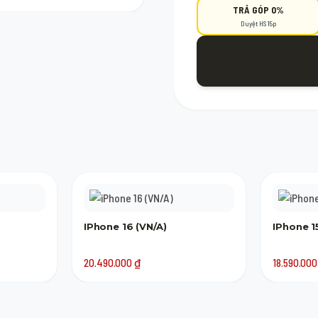
TRẢ GÓP 0%
 Google) là đã có thể tham gia
Duyệt HS 15p
IPhone 16 (VN/A)
IPhone 15
20.490.000
₫
18.590.00