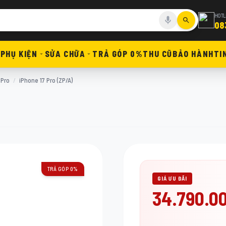
HOTL
08
PHỤ KIỆN
SỬA CHỮA
TRẢ GÓP 0%
THU CŨ
BẢO HÀNH
TI
 Pro
/
iPhone 17 Pro (ZP/A)
TRẢ GÓP 0%
GIÁ ƯU ĐÃI
34.790.0