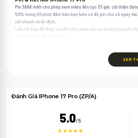
Pin 3888 mAh cho phép xem video liên tục 33 giờ, cải thiện đán
50% trong 20 phút đảm bảo bạn luôn có đủ pin cho cả ngày dài. K
nối nhanh và ổn định.
Liên hệ Zalo để được tư vấn chọn màu sắc và dung lượng phù h
đãi và thu cũ đổi mới hiện có.
XEM T
Đánh Giá IPhone 17 Pro (ZP/A)
5.0
/5
★★★★★