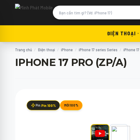
ĐIỆN THOẠI
Trang chủ
/
Điện thoại
/
iPhone
/
iPhone 17 series Series
/
iPhone 17
IPHONE 17 PRO (ZP/A)
Pin:
Pin 100%
MỚI 100%
VIDEO