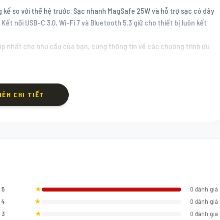
g kể so với thế hệ trước. Sạc nhanh MagSafe 25W và hỗ trợ sạc có dây
ết nối USB-C 3.0, Wi-Fi 7 và Bluetooth 5.3 giữ cho thiết bị luôn kết
ợp nhất cho nhu cầu của bạn, cùng thông tin về các chương trình ưu
HÊM CHI TIẾT
5
★
0 đánh giá
4
★
0 đánh giá
3
★
0 đánh giá