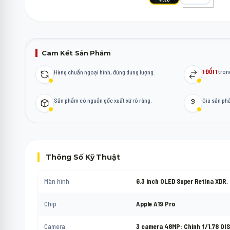
Cam Kết Sản Phẩm
1 ĐỔI 1
trong
Hàng chuẩn ngoại hình, đúng dung lượng.
Sản phẩm có nguồn gốc xuất xứ rõ ràng.
Giá sản p
Thông Số Kỹ Thuật
Màn hình
6.3 inch OLED Super Retina XDR,
Chip
Apple A19 Pro
Camera
3 camera 48MP: Chính f/1.78 OIS