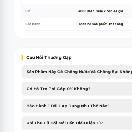
Pin
3888 mAh, xem video 33 giờ
Bảo hành
Toàn bộ sản phẩm:12 tháng
Câu Hỏi Thường Gặp
Sản Phẩm Này Có Chống Nước Và Chống Bụi Khôn
Sản phẩm được trang bị chuẩn chống nước, chống bụi cao cấp, giú
Có Hỗ Trợ Trả Góp 0% Không?
nhiều điều kiện thời tiết.
Minh Phát Mobile hỗ trợ trả góp 0% qua thẻ tín dụng và các công ty
Bảo Hành 1 Đổi 1 Áp Dụng Như Thế Nào?
nhanh gọn trong 15 phút.
Sản phẩm bị lỗi phần cứng từ nhà sản xuất sẽ được đổi máy mới tư
Khi Thu Cũ Đổi Mới Cần Điều Kiện Gì?
tiên không tốn phí.