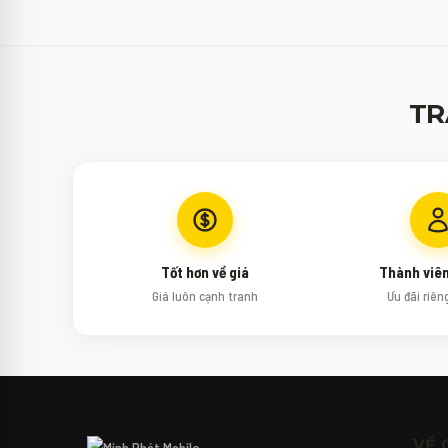
TR
Tốt hơn về giá
Thành viê
Giá luôn cạnh tranh
Ưu đãi riên
↻
✕
Mipi - Minh Phát Mobile
Xin chào bạn! Mình là Mipi - Trợ lý công nghệ
AI của Minh Phát Mobile đây. 📱✨
VỀ 