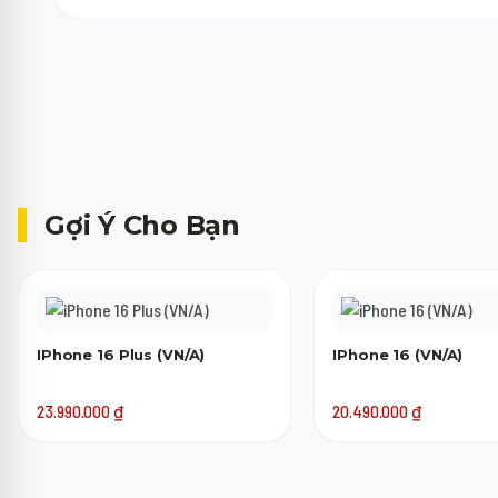
Máy cũ của bạn chỉ cần lên nguồn, không bị khóa tài khoản (iCloud,
trợ giá thu cũ lên đời.
Gợi Ý Cho Bạn
IPhone 16 Plus (VN/A)
IPhone 16 (VN/A)
23.990.000
₫
20.490.000
₫