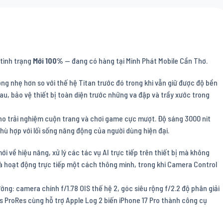
 tình trạng
Mới 100%
— đang có hàng tại Minh Phát Mobile Cần Thơ.
ng nhẹ hơn so với thế hệ Titan trước đó trong khi vẫn giữ được độ bền
au, bảo vệ thiết bị toàn diện trước những va đập và trầy xước trong
ho trải nghiệm cuộn trang và chơi game cực mượt. Độ sáng 3000 nit
hù hợp với lối sống năng động của người dùng hiện đại.
i về hiệu năng, xử lý các tác vụ AI trực tiếp trên thiết bị mà không
 và hoạt động trực tiếp một cách thông minh, trong khi Camera Control
ng: camera chính f/1.78 OIS thế hệ 2, góc siêu rộng f/2.2 độ phân giải
 ProRes cùng hỗ trợ Apple Log 2 biến iPhone 17 Pro thành công cụ