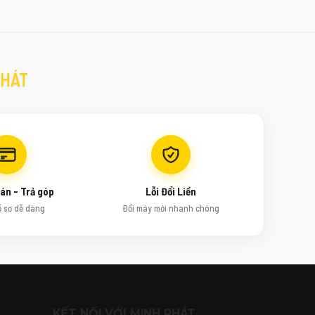
PHÁT
án - Trả góp
Lỗi Đổi Liền
ồ sơ dễ dàng
Đổi máy mới nhanh chóng
KẾT NỐI VỚI MINH PHÁT