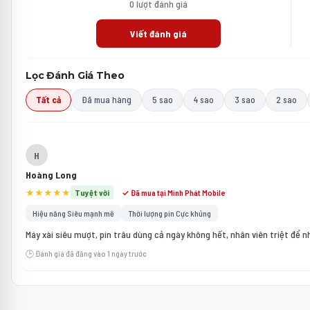
0 lượt đánh giá
Viết đánh giá
Lọc Đánh Giá Theo
Tất cả
Đã mua hàng
5 sao
4 sao
3 sao
2 sao
H
Hoàng Long
★★★★★
Tuyệt vời
✓ Đã mua tại Minh Phát Mobile
Hiệu năng Siêu mạnh mẽ
Thời lượng pin Cực khủng
Máy xài siêu mượt, pin trâu dùng cả ngày không hết, nhân viên triệt để n
🕒 Đánh giá đã đăng vào 1 ngày trước