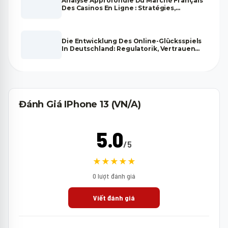
Analyse Approfondie Du Marché Français
Des Casinos En Ligne : Stratégies,
Tendances Et Fiabilité
Die Entwicklung Des Online-Glücksspiels
In Deutschland: Regulatorik, Vertrauen
Und Zukunftsperspektiven
Đánh Giá IPhone 13 (VN/A)
5.0
/5
★★★★★
0 lượt đánh giá
Viết đánh giá