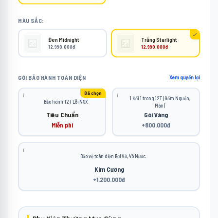
MÀU SẮC:
Đen Midnight
Trắng Starlight
12.990.000đ
12.990.000đ
GÓI BẢO HÀNH TOÀN DIỆN
Xem quyền lợi
Đã chọn
ℹ️
ℹ️
1 Đổi 1 trong 12T (Gồm Nguồn,
Bảo hành 12T Lỗi NSX
Màn)
Tiêu Chuẩn
Gói Vàng
Miễn phí
+800.000đ
ℹ️
Bảo vệ toàn diện Rơi Vỡ, Vô Nước
Kim Cương
+1.200.000đ