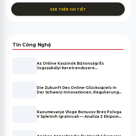
hơn.
XEM THÊM CHI TIẾT
Pin & Kết Nối IPhone 13
Pin cải thiện 20% so với iPhone 12 với thời lượng 19 giờ xem
video là bước tiến lớn, giải quyết điểm yếu pin của các thế
hệ trước. MagSafe 15W và Lightning 20W đảm bảo sạc
nhanh tiện lợi, kết hợp 5G tốc độ cao cho trải nghiệm kết
Tin Công Nghệ
nối internet vượt trội so với 4G LTE.
Liên hệ Zalo để được Minh Phát Mobile tư vấn về tình trạng
máy, sức khỏe pin và đưa ra lựa chọn tốt nhất phù hợp với
Az Online Kaszinók Biztonsági És
Jogszabályi Keretrendszere
ngân sách của bạn.
Magyarországon
Die Zukunft Des Online-Glücksspiels In
Der Schweiz: Innovationen, Regulierung
Und Marktentwicklung
Razumevanje Vloge Bonusov Brez Pologa
V Spletnih Igralnicah — Analiza Z Ekipom
Strokovnjakov