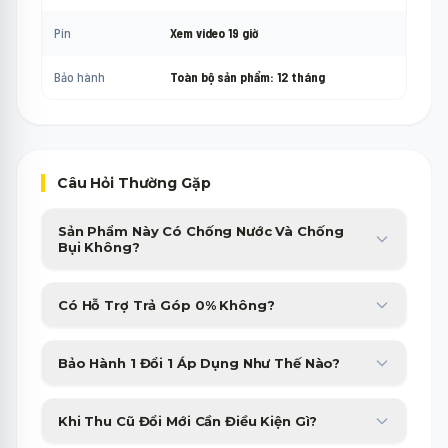
Pin
Xem video 19 giờ
Bảo hành
Toàn bộ sản phẩm: 12 tháng
Câu Hỏi Thường Gặp
Sản Phẩm Này Có Chống Nước Và Chống
Bụi Không?
Sản phẩm được trang bị chuẩn chống nước, chống bụi cao cấp,
Có Hỗ Trợ Trả Góp 0% Không?
giúp bạn yên tâm sử dụng trong nhiều điều kiện thời tiết.
Minh Phát Mobile hỗ trợ trả góp 0% qua thẻ tín dụng và các
Bảo Hành 1 Đổi 1 Áp Dụng Như Thế Nào?
công ty tài chính với thủ tục duyệt nhanh gọn trong 15 phút.
Sản phẩm bị lỗi phần cứng từ nhà sản xuất sẽ được đổi máy mới
Khi Thu Cũ Đổi Mới Cần Điều Kiện Gì?
tương đương trong 30 ngày đầu tiên không tốn phí.