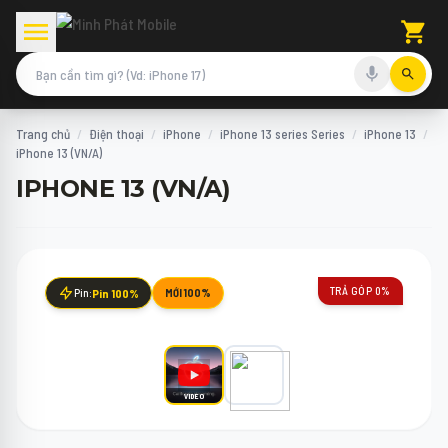
Trang chủ
/
Điện thoại
/
iPhone
/
iPhone 13 series Series
/
iPhone 13
/
iPhone 13 (VN/A)
IPHONE 13 (VN/A)
TRẢ GÓP 0%
Pin:
Pin 100%
MỚI 100%
VIDEO