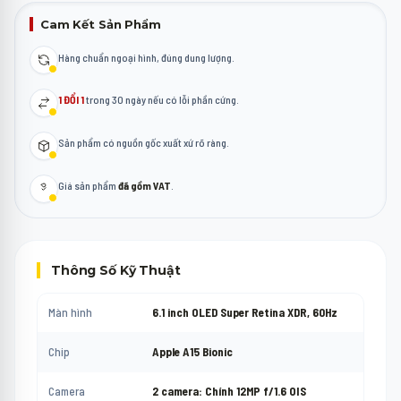
Cam Kết Sản Phẩm
Hàng chuẩn ngoại hình, đúng dung lượng.
1 ĐỔI 1
trong 30 ngày nếu có lỗi phần cứng.
Sản phẩm có nguồn gốc xuất xứ rõ ràng.
Giá sản phẩm
đã gồm VAT
.
Thông Số Kỹ Thuật
Màn hình
6.1 inch OLED Super Retina XDR, 60Hz
Chip
Apple A15 Bionic
Camera
2 camera: Chính 12MP f/1.6 OIS