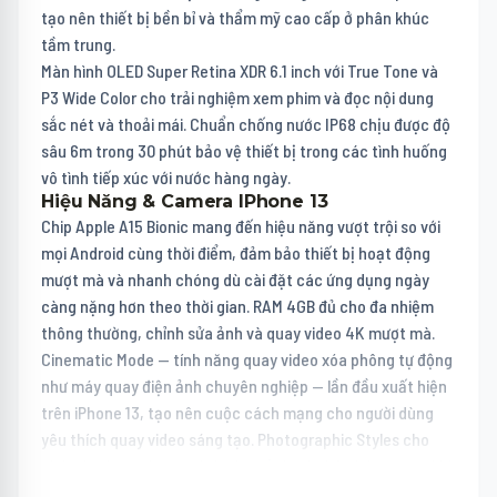
tạo nên thiết bị bền bỉ và thẩm mỹ cao cấp ở phân khúc
tầm trung.
Màn hình OLED Super Retina XDR 6.1 inch với True Tone và
P3 Wide Color cho trải nghiệm xem phim và đọc nội dung
sắc nét và thoải mái. Chuẩn chống nước IP68 chịu được độ
sâu 6m trong 30 phút bảo vệ thiết bị trong các tình huống
vô tình tiếp xúc với nước hàng ngày.
Hiệu Năng & Camera IPhone 13
Chip Apple A15 Bionic mang đến hiệu năng vượt trội so với
mọi Android cùng thời điểm, đảm bảo thiết bị hoạt động
mượt mà và nhanh chóng dù cài đặt các ứng dụng ngày
càng nặng hơn theo thời gian. RAM 4GB đủ cho đa nhiệm
thông thường, chỉnh sửa ảnh và quay video 4K mượt mà.
Cinematic Mode — tính năng quay video xóa phông tự động
như máy quay điện ảnh chuyên nghiệp — lần đầu xuất hiện
trên iPhone 13, tạo nên cuộc cách mạng cho người dùng
yêu thích quay video sáng tạo. Photographic Styles cho
phép áp dụng phong cách chụp ảnh cá nhân hóa, trong khi
Night Mode cải tiến mang đến ảnh đêm sáng và chi tiết