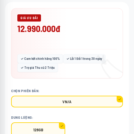
GIÁ ƯU ĐÃI
12.990.000đ
🏷️
✓ Cam kết chính hãng 100%
✓ Lỗi 1 Đổi 1 trong 30 ngày
✓ Trợ giá Thu cũ 2 Triệu
CHỌN PHIÊN BẢN:
VN/A
DUNG LƯỢNG:
128GB