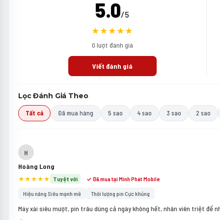
5.0
/5
★★★★★
0 lượt đánh giá
Viết đánh giá
Lọc Đánh Giá Theo
Tất cả
Đã mua hàng
5 sao
4 sao
3 sao
2 sao
H
Hoàng Long
★★★★★
Tuyệt vời
✓ Đã mua tại Minh Phát Mobile
Hiệu năng Siêu mạnh mẽ
Thời lượng pin Cực khủng
Máy xài siêu mượt, pin trâu dùng cả ngày không hết, nhân viên triệt để n