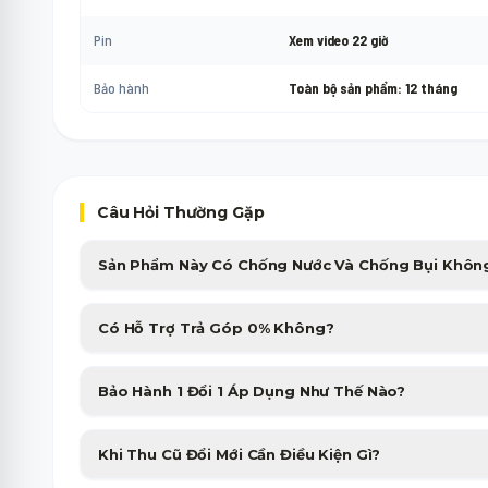
Pin
Xem video 22 giờ
Bảo hành
Toàn bộ sản phẩm: 12 tháng
Câu Hỏi Thường Gặp
Sản Phẩm Này Có Chống Nước Và Chống Bụi Khôn
Sản phẩm được trang bị chuẩn chống nước, chống bụi cao cấp, giú
Có Hỗ Trợ Trả Góp 0% Không?
nhiều điều kiện thời tiết.
Minh Phát Mobile hỗ trợ trả góp 0% qua thẻ tín dụng và các công ty
Bảo Hành 1 Đổi 1 Áp Dụng Như Thế Nào?
nhanh gọn trong 15 phút.
Sản phẩm bị lỗi phần cứng từ nhà sản xuất sẽ được đổi máy mới tư
Khi Thu Cũ Đổi Mới Cần Điều Kiện Gì?
tiên không tốn phí.