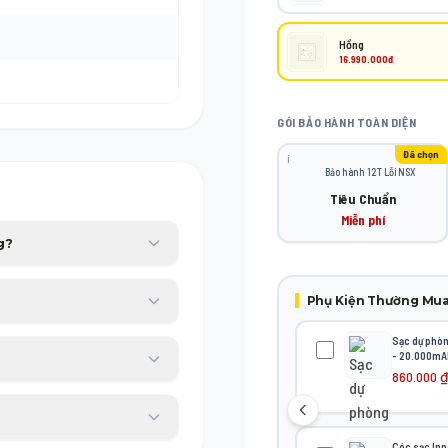
Hồng
16.990.000đ
GÓI BẢO HÀNH TOÀN DIỆN
Đã chọn
ℹ️
Bảo hành 12T Lỗi NSX
Tiêu Chuẩn
Miễn phí
g?
p bạn yên tâm sử dụng trong
Phụ Kiện Thường Mu
Sạc dự phò
 tài chính với thủ tục duyệt
- 20.000mA
860.000
₫
ơng đương trong 30 ngày đầu
Cóc sạc Inn