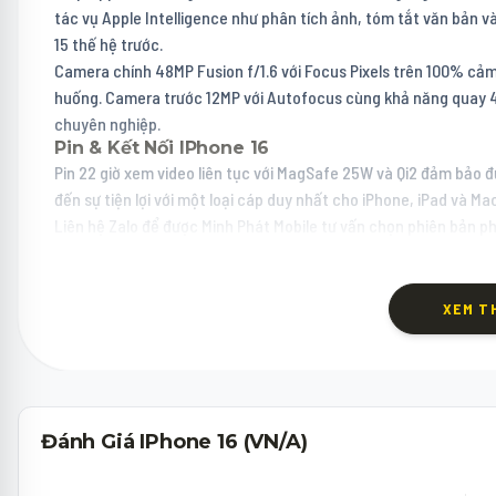
tác vụ Apple Intelligence như phân tích ảnh, tóm tắt văn bản và
15 thế hệ trước.
Camera chính 48MP Fusion f/1.6 với Focus Pixels trên 100% cảm
huống. Camera trước 12MP với Autofocus cùng khả năng quay 4K 
chuyên nghiệp.
Pin & Kết Nối IPhone 16
Pin 22 giờ xem video liên tục với MagSafe 25W và Qi2 đảm bảo 
đến sự tiện lợi với một loại cáp duy nhất cho iPhone, iPad và 
Liên hệ Zalo để được Minh Phát Mobile tư vấn chọn phiên bản p
XEM T
Đánh Giá IPhone 16 (VN/A)