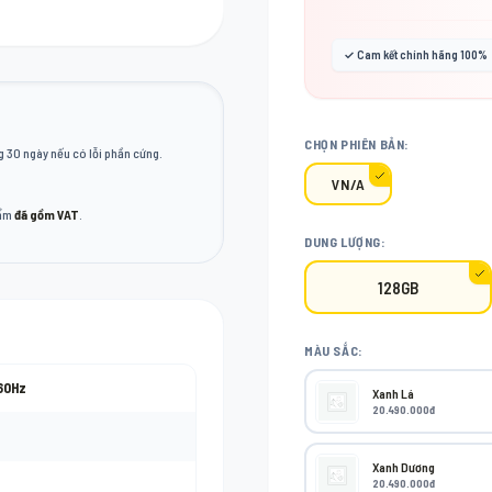
✓ Cam kết chính hãng 100%
CHỌN PHIÊN BẢN:
 30 ngày nếu có lỗi phần cứng.
VN/A
hẩm
đã gồm VAT
.
DUNG LƯỢNG:
128GB
MÀU SẮC:
 60Hz
Xanh Lá
20.490.000đ
Xanh Dương
20.490.000đ