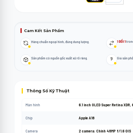
Cam Kết Sản Phẩm
1 ĐỔI 1
trong
Hàng chuẩn ngoại hình, đúng dung lượng.
Sản phẩm có nguồn gốc xuất xứ rõ ràng.
Giá sản p
Thông Số Kỹ Thuật
Màn hình
6.1 inch OLED Super Retina XDR,
Chip
Apple A18
Camera
2 camera: Chính 48MP f/1.6 OIS