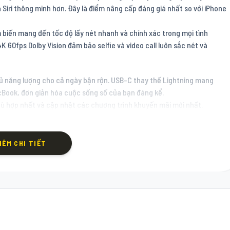
 Siri thông minh hơn. Đây là điểm nâng cấp đáng giá nhất so với iPhone
 biến mang đến tốc độ lấy nét nhanh và chính xác trong mọi tình
60fps Dolby Vision đảm bảo selfie và video call luôn sắc nét và
đủ năng lượng cho cả ngày bận rộn. USB-C thay thế Lightning mang
MacBook, đơn giản hóa cuộc sống số của bạn đáng kể.
hù hợp nhất và cập nhật các chương trình khuyến mãi mới nhất.
HÊM CHI TIẾT