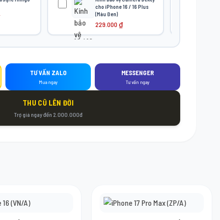
cho iPhone 16 / 16 Plus
(Màu Đen)
229.000
₫
TƯ VẤN ZALO
MESSENGER
Mua ngay
Tư vấn ngay
THU CŨ LÊN ĐỜI
Trợ giá ngay đến 2.000.000đ