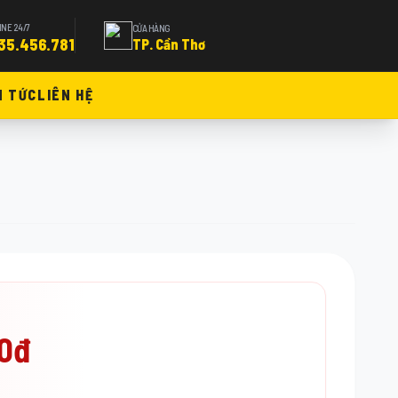
INE 24/7
CỬA HÀNG
35.456.781
TP. Cần Thơ
N TỨC
LIÊN HỆ
00đ