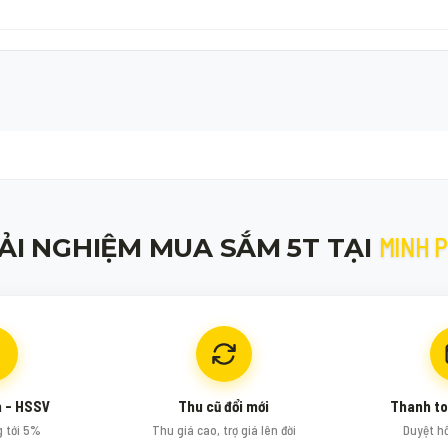
MINH 
ẢI NGHIỆM MUA SẮM 5T TẠI
n - HSSV
Thu cũ đổi mới
Thanh to
g tới 5%
Thu giá cao, trợ giá lên đời
Duyệt h