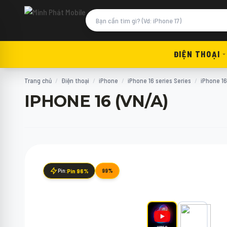
ĐIỆN THOẠI
Trang chủ
/
Điện thoại
/
iPhone
/
iPhone 16 series Series
/
iPhone 16
IPHONE 16 (VN/A)
Pin:
Pin 96%
99%
VIDEO