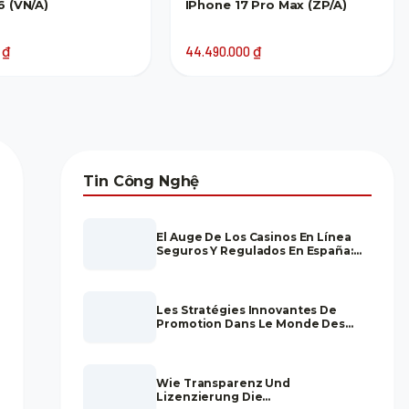
6 (VN/A)
IPhone 17 Pro Max (ZP/A)
0
₫
44.490.000
₫
Tin Công Nghệ
El Auge De Los Casinos En Línea
Seguros Y Regulados En España:
Un Análisis Profundo
Les Stratégies Innovantes De
Promotion Dans Le Monde Des
Paris Hippiques En Ligne
Wie Transparenz Und
Lizenzierung Die