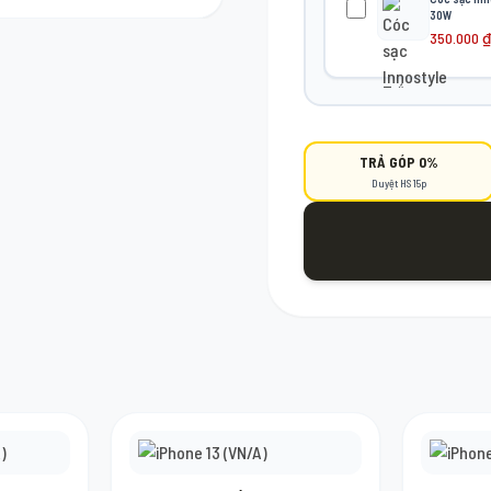
30W
 Google) là đã có thể tham gia
350.000
₫
TRẢ GÓP 0%
Duyệt HS 15p