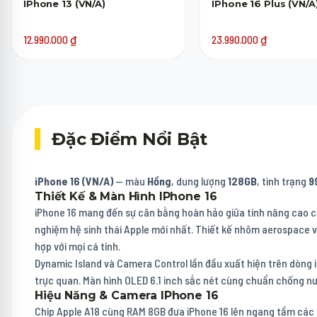
IPhone 13 (VN/A)
IPhone 16 Plus (VN/A
12.990.000
₫
23.990.000
₫
Đặc Điểm Nổi Bật
iPhone 16 (VN/A)
— màu
Hồng
, dung lượng
128GB
, tình trạng
9
Thiết Kế & Màn Hình IPhone 16
iPhone 16 mang đến sự cân bằng hoàn hảo giữa tính năng cao cấ
nghiệm hệ sinh thái Apple mới nhất. Thiết kế nhôm aerospace v
hợp với mọi cá tính.
Dynamic Island và Camera Control lần đầu xuất hiện trên dòng
trực quan. Màn hình OLED 6.1 inch sắc nét cùng chuẩn chống nư
Hiệu Năng & Camera IPhone 16
Chip Apple A18 cùng RAM 8GB đưa iPhone 16 lên ngang tầm các fl