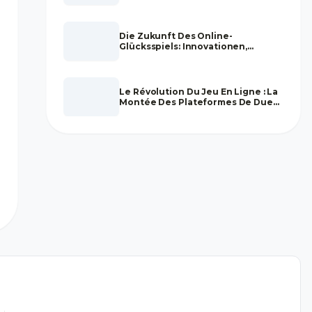
Vertrauenswürdigkeit Im Online-
Glücksspiel Bestimmen
Die Zukunft Des Online-
Glücksspiels: Innovationen,
Regulierung Und Markttrends
Le Révolution Du Jeu En Ligne : La
Montée Des Plateformes De Duel
Électronique