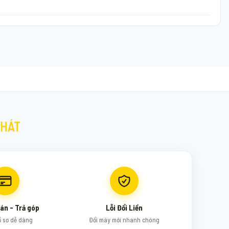
PHÁT
án - Trả góp
Lỗi Đổi Liền
ồ sơ dễ dàng
Đổi máy mới nhanh chóng