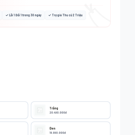
🏷️
✓ Lỗi 1 Đổi 1 trong 30 ngày
✓ Trợ giá Thu cũ 2 Triệu
Trắng
20.490.000đ
Đen
19.990.000đ