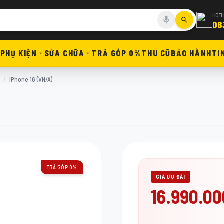
HOTL
08
PHỤ KIỆN
SỬA CHỮA
TRẢ GÓP 0%
THU CŨ
BẢO HÀNH
TI
/
iPhone 16 (VN/A)
TRẢ GÓP 0%
GIÁ ƯU ĐÃI
16.990.0