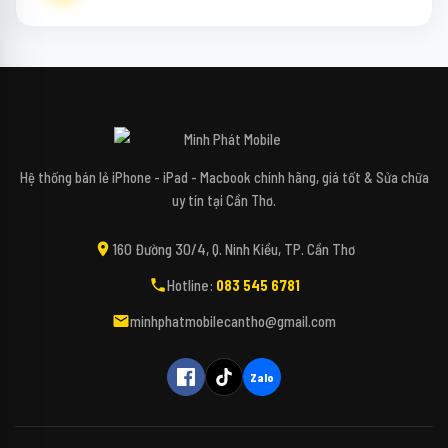
↻
✕
Mipi - Minh Phát Mobile
Hệ thống bán lẻ iPhone - iPad - Macbook chính hãng, giá tốt & Sửa chữa
uy tín tại Cần Thơ.
Xin chào bạn! Mình là Mipi - Trợ lý công nghệ
160 Đường 30/4, Q. Ninh Kiều, TP. Cần Thơ
AI của Minh Phát Mobile đây. 📱✨
Hotline:
083 545 6781
Bạn đang tìm kiếm các dòng điện thoại,
máy tính, iPad hay các phụ kiện bao da, kính
minhphatmobilecantho@gmail.com
cường lực cho thiết bị của mình vậy ạ? 🎤
(Bấm biểu tượng Micro để nói trực tiếp với
Mipi nhé!)
Zalo