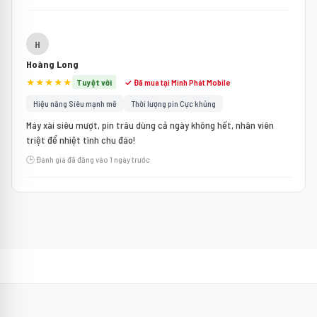
H
Hoàng Long
★★★★★
Tuyệt vời
✓ Đã mua tại Minh Phát Mobile
Hiệu năng Siêu mạnh mẽ
Thời lượng pin Cực khủng
Máy xài siêu mượt, pin trâu dùng cả ngày không hết, nhân viên
triệt để nhiệt tình chu đáo!
🕒 Đánh giá đã đăng vào 1 ngày trước