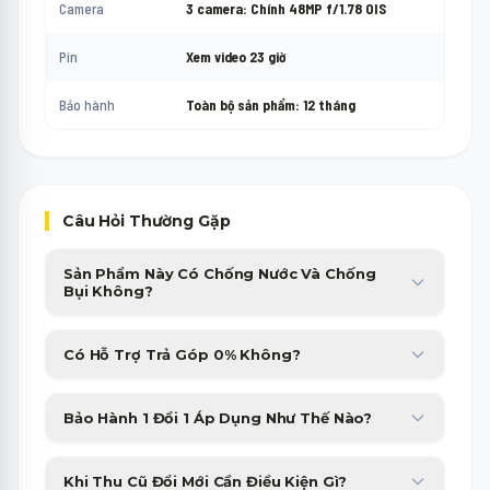
Camera
3 camera: Chính 48MP f/1.78 OIS
Pin
Xem video 23 giờ
Bảo hành
Toàn bộ sản phẩm: 12 tháng
Câu Hỏi Thường Gặp
Sản Phẩm Này Có Chống Nước Và Chống
Bụi Không?
Sản phẩm được trang bị chuẩn chống nước, chống bụi cao cấp,
Có Hỗ Trợ Trả Góp 0% Không?
giúp bạn yên tâm sử dụng trong nhiều điều kiện thời tiết.
Minh Phát Mobile hỗ trợ trả góp 0% qua thẻ tín dụng và các
Bảo Hành 1 Đổi 1 Áp Dụng Như Thế Nào?
công ty tài chính với thủ tục duyệt nhanh gọn trong 15 phút.
Sản phẩm bị lỗi phần cứng từ nhà sản xuất sẽ được đổi máy mới
Khi Thu Cũ Đổi Mới Cần Điều Kiện Gì?