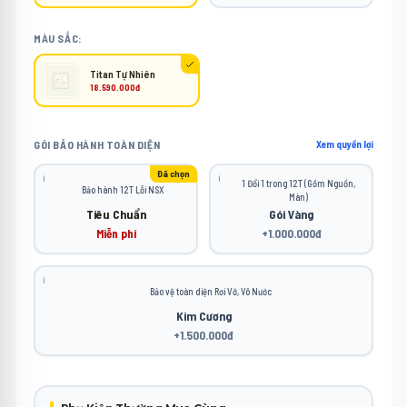
MÀU SẮC:
Titan Tự Nhiên
18.590.000đ
GÓI BẢO HÀNH TOÀN DIỆN
Xem quyền lợi
Đã chọn
ℹ️
ℹ️
1 Đổi 1 trong 12T (Gồm Nguồn,
Bảo hành 12T Lỗi NSX
Màn)
Tiêu Chuẩn
Gói Vàng
Miễn phí
+1.000.000đ
ℹ️
Bảo vệ toàn diện Rơi Vỡ, Vô Nước
Kim Cương
+1.500.000đ