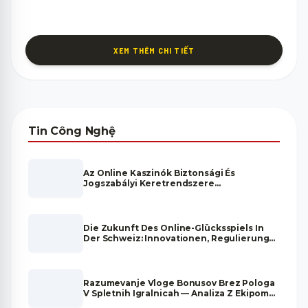
ngoài qua USB-C là tính năng độc đáo chỉ có trên dòng Pro.
Pin & Kết Nối IPhone 15 Pro
Thời lượng pin 23 giờ xem video cùng sạc MagSafe 15W và
XEM THÊM CHI TIẾT
USB-C 27W đảm bảo đủ năng lượng cho ngày làm việc dài.
Wi-Fi 6E, Bluetooth 5.3 và 5G băng tần mmWave mang đến
kết nối tốc độ cao trong mọi môi trường, từ văn phòng đến
ngoài trời.
Liên hệ Zalo để được tư vấn chi tiết về tình trạng hàng,
Tin Công Nghệ
chính sách bảo hành và các ưu đãi đặc biệt đang có tại cửa
hàng.
Az Online Kaszinók Biztonsági És
Jogszabályi Keretrendszere
Magyarországon
Die Zukunft Des Online-Glücksspiels In
Der Schweiz: Innovationen, Regulierung
Und Marktentwicklung
Razumevanje Vloge Bonusov Brez Pologa
V Spletnih Igralnicah — Analiza Z Ekipom
Strokovnjakov