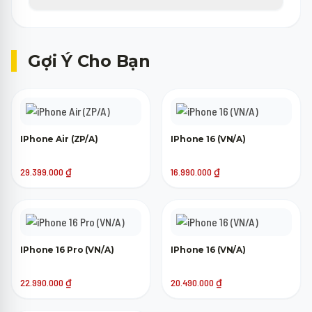
tương đương trong 30 ngày đầu tiên không tốn phí.
Máy cũ của bạn chỉ cần lên nguồn, không bị khóa tài khoản
(iCloud, Google) là đã có thể tham gia trợ giá thu cũ lên đời.
Gợi Ý Cho Bạn
IPhone Air (ZP/A)
IPhone 16 (VN/A)
29.399.000
₫
16.990.000
₫
IPhone 16 Pro (VN/A)
IPhone 16 (VN/A)
22.990.000
₫
20.490.000
₫