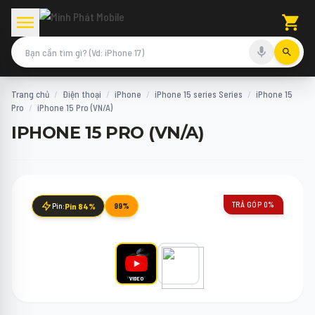
Trang chủ
/
Điện thoại
/
iPhone
/
iPhone 15 series Series
/
iPhone 15
Pro
/
iPhone 15 Pro (VN/A)
IPHONE 15 PRO (VN/A)
TRẢ GÓP 0%
Pin:
Pin 84%
99%
VIDEO