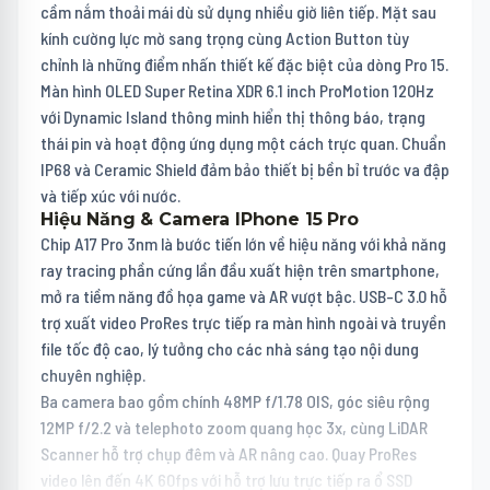
cầm nắm thoải mái dù sử dụng nhiều giờ liên tiếp. Mặt sau
kính cường lực mờ sang trọng cùng Action Button tùy
chỉnh là những điểm nhấn thiết kế đặc biệt của dòng Pro 15.
Màn hình OLED Super Retina XDR 6.1 inch ProMotion 120Hz
với Dynamic Island thông minh hiển thị thông báo, trạng
thái pin và hoạt động ứng dụng một cách trực quan. Chuẩn
IP68 và Ceramic Shield đảm bảo thiết bị bền bỉ trước va đập
và tiếp xúc với nước.
Hiệu Năng & Camera IPhone 15 Pro
Chip A17 Pro 3nm là bước tiến lớn về hiệu năng với khả năng
ray tracing phần cứng lần đầu xuất hiện trên smartphone,
mở ra tiềm năng đồ họa game và AR vượt bậc. USB-C 3.0 hỗ
trợ xuất video ProRes trực tiếp ra màn hình ngoài và truyền
file tốc độ cao, lý tưởng cho các nhà sáng tạo nội dung
chuyên nghiệp.
Ba camera bao gồm chính 48MP f/1.78 OIS, góc siêu rộng
12MP f/2.2 và telephoto zoom quang học 3x, cùng LiDAR
Scanner hỗ trợ chụp đêm và AR nâng cao. Quay ProRes
video lên đến 4K 60fps với hỗ trợ lưu trực tiếp ra ổ SSD