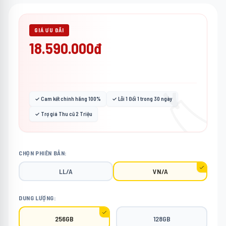
GIÁ ƯU ĐÃI
18.590.000đ
🏷️
✓ Cam kết chính hãng 100%
✓ Lỗi 1 Đổi 1 trong 30 ngày
✓ Trợ giá Thu cũ 2 Triệu
CHỌN PHIÊN BẢN:
LL/A
VN/A
DUNG LƯỢNG:
256GB
128GB