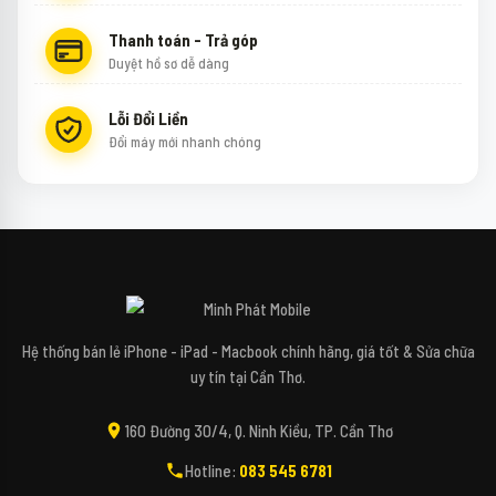
Thanh toán - Trả góp
Duyệt hồ sơ dễ dàng
Lỗi Đổi Liền
Đổi máy mới nhanh chóng
↻
✕
Mipi - Minh Phát Mobile
Hệ thống bán lẻ iPhone - iPad - Macbook chính hãng, giá tốt & Sửa chữa
uy tín tại Cần Thơ.
Xin chào bạn! Mình là Mipi - Trợ lý công nghệ
160 Đường 30/4, Q. Ninh Kiều, TP. Cần Thơ
AI của Minh Phát Mobile đây. 📱✨
Hotline:
083 545 6781
Bạn đang tìm kiếm các dòng điện thoại,