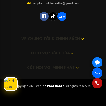
máy tính, iPad hay các phụ kiện bao da, kính
minhphatmobilecantho@gmail.com
cường lực cho thiết bị của mình vậy ạ? 🎤
(Bấm biểu tượng Micro để nói trực tiếp với
Mipi nhé!)
Zalo
VỀ CHÚNG TÔI & CHÍNH SÁCH
DỊCH VỤ SỬA CHỮA
KẾT NỐI VỚI MINH PHÁT
Zalo
Copyright 2026 ©
Minh Phát Mobile
. All rights reserved.