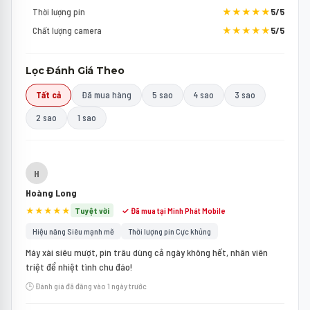
Thời lượng pin
★★★★★
5/5
Chất lượng camera
★★★★★
5/5
Lọc Đánh Giá Theo
Tất cả
Đã mua hàng
5 sao
4 sao
3 sao
2 sao
1 sao
H
Hoàng Long
★★★★★
Tuyệt vời
✓ Đã mua tại Minh Phát Mobile
Hiệu năng Siêu mạnh mẽ
Thời lượng pin Cực khủng
Máy xài siêu mượt, pin trâu dùng cả ngày không hết, nhân viên
triệt để nhiệt tình chu đáo!
🕒 Đánh giá đã đăng vào 1 ngày trước