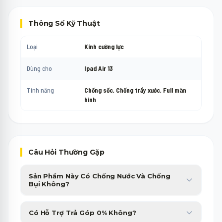
Thông Số Kỹ Thuật
Loại
Kính cường lực
Dùng cho
Ipad Air 13
Tính năng
Chống sốc, Chống trầy xước, Full màn
hình
Câu Hỏi Thường Gặp
Sản Phẩm Này Có Chống Nước Và Chống
Bụi Không?
Sản phẩm được trang bị chuẩn chống nước, chống bụi cao cấp,
Có Hỗ Trợ Trả Góp 0% Không?
giúp bạn yên tâm sử dụng trong nhiều điều kiện thời tiết.