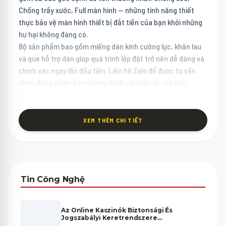
Chống trầy xước, Full màn hình — những tính năng thiết
thực bảo vệ màn hình thiết bị đắt tiền của bạn khỏi những
hư hại không đáng có.
Bộ sản phẩm bao gồm miếng dán kính cường lực, khăn lau
và que hỗ trợ dán giúp quá trình lắp đặt trở nên dễ dàng và
chính xác ngay lần đầu tiên. Liên hệ Zalo để được tư vấn
chọn đúng phiên bản tương thích với thiết bị của bạn.
XEM THÊM CHI TIẾT
Tin Công Nghệ
Az Online Kaszinók Biztonsági És
Jogszabályi Keretrendszere
Magyarországon