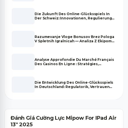
Die Zukunft Des Online-Glücksspiels In
Der Schweiz: Innovationen, Regulierung
Und Marktentwicklung
Razumevanje Vloge Bonusov Brez Pologa
V Spletnih Igralnicah — Analiza Z Ekipom
Strokovnjakov
Analyse Approfondie Du Marché Français
Des Casinos En Ligne : Stratégies,
Tendances Et Fiabilité
Die Entwicklung Des Online-Glücksspiels
In Deutschland: Regulatorik, Vertrauen
Und Zukunftsperspektiven
Đánh Giá Cường Lực Mipow For IPad Air
13" 2025