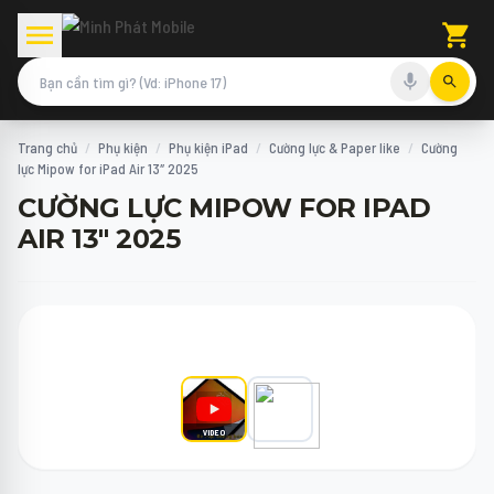
Trang chủ
/
Phụ kiện
/
Phụ kiện iPad
/
Cường lực & Paper like
/
Cường
lực Mipow for iPad Air 13″ 2025
CƯỜNG LỰC MIPOW FOR IPAD
AIR 13" 2025
VIDEO