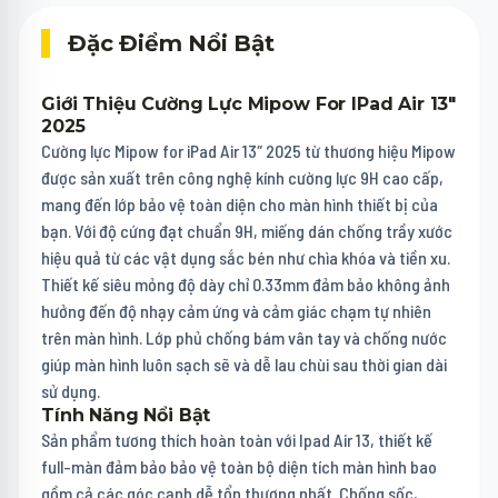
Đặc Điểm Nổi Bật
Giới Thiệu Cường Lực Mipow For IPad Air 13″
2025
Cường lực Mipow for iPad Air 13″ 2025 từ thương hiệu Mipow
được sản xuất trên công nghệ kính cường lực 9H cao cấp,
mang đến lớp bảo vệ toàn diện cho màn hình thiết bị của
bạn. Với độ cứng đạt chuẩn 9H, miếng dán chống trầy xước
hiệu quả từ các vật dụng sắc bén như chìa khóa và tiền xu.
Thiết kế siêu mỏng độ dày chỉ 0.33mm đảm bảo không ảnh
hưởng đến độ nhạy cảm ứng và cảm giác chạm tự nhiên
trên màn hình. Lớp phủ chống bám vân tay và chống nước
giúp màn hình luôn sạch sẽ và dễ lau chùi sau thời gian dài
sử dụng.
Tính Năng Nổi Bật
Sản phẩm tương thích hoàn toàn với Ipad Air 13, thiết kế
full-màn đảm bảo bảo vệ toàn bộ diện tích màn hình bao
gồm cả các góc cạnh dễ tổn thương nhất. Chống sốc,