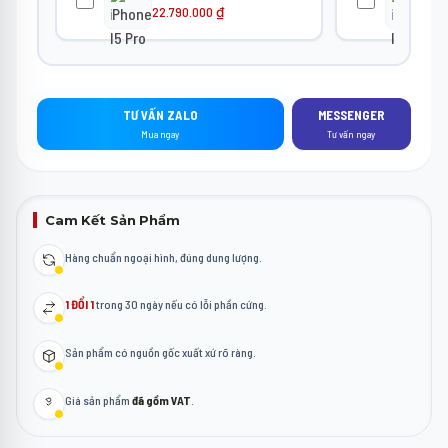
22.790.000
₫
22
TƯ VẤN ZALO
MESSENGER
Mua ngay
Tư vấn ngay
Cam Kết Sản Phẩm
Hàng chuẩn ngoại hình, đúng dung lượng.
1 ĐỔI 1
trong 30 ngày nếu có lỗi phần cứng.
Sản phẩm có nguồn gốc xuất xứ rõ ràng.
Giá sản phẩm
đã gồm VAT
.