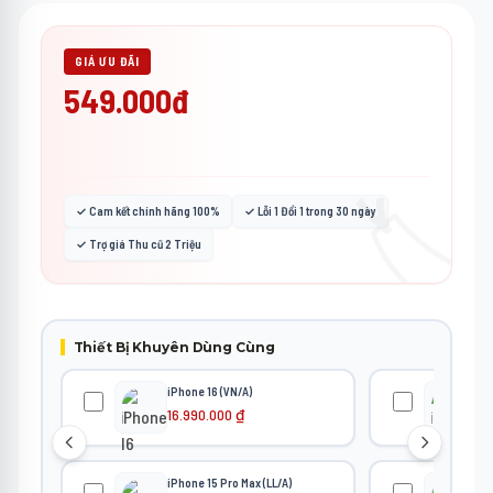
GIÁ ƯU ĐÃI
549.000đ
🏷️
✓ Cam kết chính hãng 100%
✓ Lỗi 1 Đổi 1 trong 30 ngày
✓ Trợ giá Thu cũ 2 Triệu
Thiết Bị Khuyên Dùng Cùng
iPhone 16 (VN/A)
iPh
16.990.000
₫
12
iPhone 15 Pro Max (LL/A)
iPh