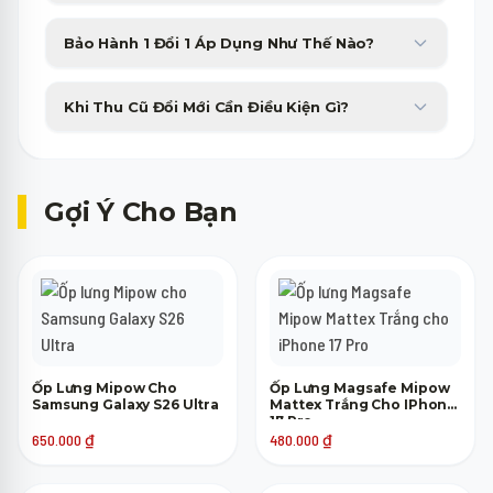
Minh Phát Mobile hỗ trợ trả góp 0% qua thẻ tín dụng và các
Bảo Hành 1 Đổi 1 Áp Dụng Như Thế Nào?
công ty tài chính với thủ tục duyệt nhanh gọn trong 15 phút.
Sản phẩm bị lỗi phần cứng từ nhà sản xuất sẽ được đổi máy mới
Khi Thu Cũ Đổi Mới Cần Điều Kiện Gì?
tương đương trong 30 ngày đầu tiên không tốn phí.
Máy cũ của bạn chỉ cần lên nguồn, không bị khóa tài khoản
(iCloud, Google) là đã có thể tham gia trợ giá thu cũ lên đời.
Gợi Ý Cho Bạn
Ốp Lưng Mipow Cho
Ốp Lưng Magsafe Mipow
Samsung Galaxy S26 Ultra
Mattex Trắng Cho IPhone
17 Pro
650.000
₫
480.000
₫