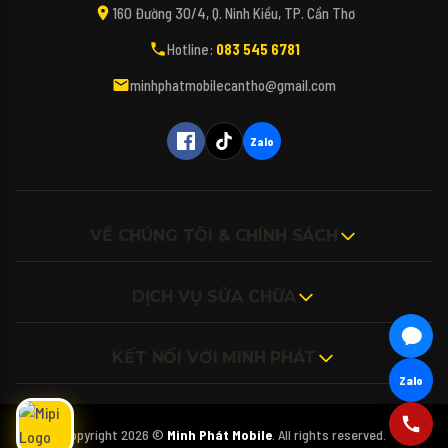
Xin chào bạn! Mình là Mipi - Trợ lý công nghệ
160 Đường 30/4, Q. Ninh Kiều, TP. Cần Thơ
AI của Minh Phát Mobile đây. 📱✨
Hotline:
083 545 6781
Bạn đang tìm kiếm các dòng điện thoại,
máy tính, iPad hay các phụ kiện bao da, kính
minhphatmobilecantho@gmail.com
cường lực cho thiết bị của mình vậy ạ? 🎤
(Bấm biểu tượng Micro để nói trực tiếp với
Mipi nhé!)
Zalo
VỀ CHÚNG TÔI & CHÍNH SÁCH
DỊCH VỤ SỬA CHỮA
KẾT NỐI VỚI MINH PHÁT
Zalo
Copyright 2026 ©
Minh Phát Mobile
. All rights reserved.