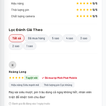
Hiệu năng
★★★★★
5/5
Thời lượng pin
★★★★★
5/5
Chất lượng camera
★★★★★
5/5
Lọc Đánh Giá Theo
Tất cả
Đã mua hàng
5 sao
4 sao
3 sao
2 sao
1 sao
H
Hoàng Long
★★★★★
Tuyệt vời
✓ Đã mua tại Minh Phát Mobile
Hiệu năng Siêu mạnh mẽ
Thời lượng pin Cực khủng
Máy xài siêu mượt, pin trâu dùng cả ngày không hết, nhân viên
triệt để nhiệt tình chu đáo!
🕒 Đánh giá đã đăng vào 1 ngày trước