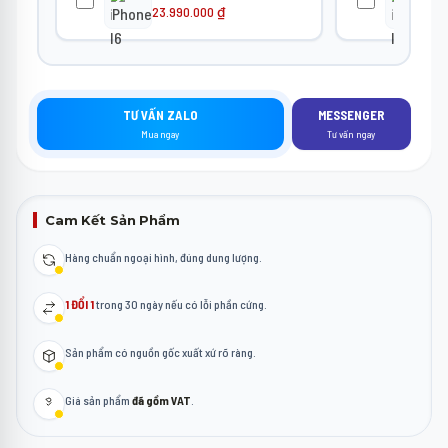
23.990.000
₫
24
TƯ VẤN ZALO
MESSENGER
Mua ngay
Tư vấn ngay
Cam Kết Sản Phẩm
Hàng chuẩn ngoại hình, đúng dung lượng.
1 ĐỔI 1
trong 30 ngày nếu có lỗi phần cứng.
Sản phẩm có nguồn gốc xuất xứ rõ ràng.
Giá sản phẩm
đã gồm VAT
.