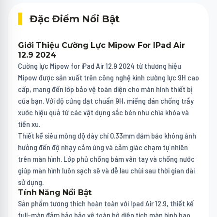
Đặc Điểm Nổi Bật
Giới Thiệu Cường Lực Mipow For IPad Air
12.9 2024
Cường lực Mipow for iPad Air 12.9 2024 từ thương hiệu
Mipow được sản xuất trên công nghệ kính cường lực 9H cao
cấp, mang đến lớp bảo vệ toàn diện cho màn hình thiết bị
của bạn. Với độ cứng đạt chuẩn 9H, miếng dán chống trầy
xước hiệu quả từ các vật dụng sắc bén như chìa khóa và
tiền xu.
Thiết kế siêu mỏng độ dày chỉ 0.33mm đảm bảo không ảnh
hưởng đến độ nhạy cảm ứng và cảm giác chạm tự nhiên
trên màn hình. Lớp phủ chống bám vân tay và chống nước
giúp màn hình luôn sạch sẽ và dễ lau chùi sau thời gian dài
sử dụng.
Tính Năng Nổi Bật
Sản phẩm tương thích hoàn toàn với Ipad Air 12.9, thiết kế
full-màn đảm bảo bảo vệ toàn bộ diện tích màn hình bao