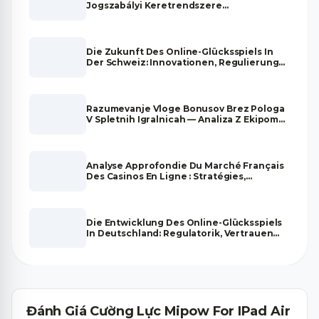
Jogszabályi Keretrendszere
Magyarországon
Die Zukunft Des Online-Glücksspiels In
Der Schweiz: Innovationen, Regulierung
Und Marktentwicklung
Razumevanje Vloge Bonusov Brez Pologa
V Spletnih Igralnicah — Analiza Z Ekipom
Strokovnjakov
Analyse Approfondie Du Marché Français
Des Casinos En Ligne : Stratégies,
Tendances Et Fiabilité
Die Entwicklung Des Online-Glücksspiels
In Deutschland: Regulatorik, Vertrauen
Und Zukunftsperspektiven
Đánh Giá Cường Lực Mipow For IPad Air