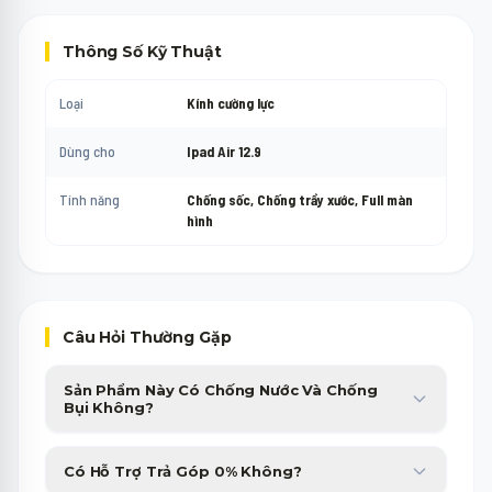
Thông Số Kỹ Thuật
Loại
Kính cường lực
Dùng cho
Ipad Air 12.9
Tính năng
Chống sốc, Chống trầy xước, Full màn
hình
Câu Hỏi Thường Gặp
Sản Phẩm Này Có Chống Nước Và Chống
Bụi Không?
Sản phẩm được trang bị chuẩn chống nước, chống bụi cao cấp,
Có Hỗ Trợ Trả Góp 0% Không?
giúp bạn yên tâm sử dụng trong nhiều điều kiện thời tiết.