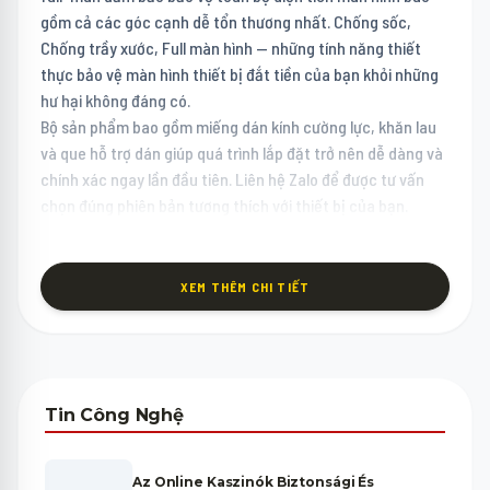
gồm cả các góc cạnh dễ tổn thương nhất. Chống sốc,
Chống trầy xước, Full màn hình — những tính năng thiết
thực bảo vệ màn hình thiết bị đắt tiền của bạn khỏi những
hư hại không đáng có.
Bộ sản phẩm bao gồm miếng dán kính cường lực, khăn lau
và que hỗ trợ dán giúp quá trình lắp đặt trở nên dễ dàng và
chính xác ngay lần đầu tiên. Liên hệ Zalo để được tư vấn
chọn đúng phiên bản tương thích với thiết bị của bạn.
XEM THÊM CHI TIẾT
Tin Công Nghệ
Az Online Kaszinók Biztonsági És