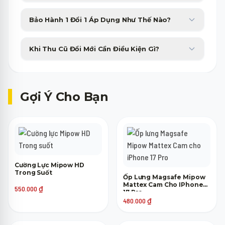
Minh Phát Mobile hỗ trợ trả góp 0% qua thẻ tín dụng và các
Bảo Hành 1 Đổi 1 Áp Dụng Như Thế Nào?
công ty tài chính với thủ tục duyệt nhanh gọn trong 15 phút.
Sản phẩm bị lỗi phần cứng từ nhà sản xuất sẽ được đổi máy mới
Khi Thu Cũ Đổi Mới Cần Điều Kiện Gì?
tương đương trong 30 ngày đầu tiên không tốn phí.
Máy cũ của bạn chỉ cần lên nguồn, không bị khóa tài khoản
(iCloud, Google) là đã có thể tham gia trợ giá thu cũ lên đời.
Gợi Ý Cho Bạn
Cường Lực Mipow HD
Trong Suốt
Ốp Lưng Magsafe Mipow
Mattex Cam Cho IPhone
550.000
₫
17 Pro
480.000
₫