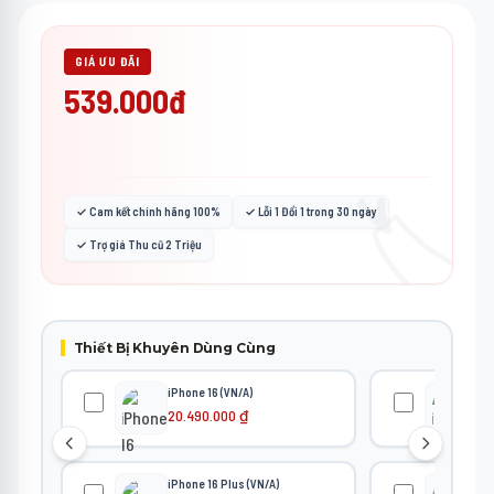
GIÁ ƯU ĐÃI
539.000đ
🏷️
✓ Cam kết chính hãng 100%
✓ Lỗi 1 Đổi 1 trong 30 ngày
✓ Trợ giá Thu cũ 2 Triệu
Thiết Bị Khuyên Dùng Cùng
iPhone 16 (VN/A)
iPh
20.490.000
₫
27
iPhone 16 Plus (VN/A)
iPh