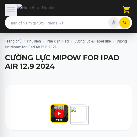
Trang chủ
/
Phụ kiện
/
Phụ kiện iPad
/
Cường lực & Paper like
/
Cường
lực Mipow for iPad Air 12.9 2024
CƯỜNG LỰC MIPOW FOR IPAD
AIR 12.9 2024
VIDEO