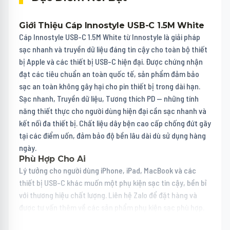
Giới Thiệu Cáp Innostyle USB-C 1.5M White
Cáp Innostyle USB-C 1.5M White từ Innostyle là giải pháp
sạc nhanh và truyền dữ liệu đáng tin cậy cho toàn bộ thiết
bị Apple và các thiết bị USB-C hiện đại. Được chứng nhận
đạt các tiêu chuẩn an toàn quốc tế, sản phẩm đảm bảo
sạc an toàn không gây hại cho pin thiết bị trong dài hạn.
Sạc nhanh, Truyền dữ liệu, Tương thích PD — những tính
năng thiết thực cho người dùng hiện đại cần sạc nhanh và
kết nối đa thiết bị. Chất liệu dây bện cao cấp chống đứt gãy
tại các điểm uốn, đảm bảo độ bền lâu dài dù sử dụng hàng
ngày.
Phù Hợp Cho Ai
Lý tưởng cho người dùng iPhone, iPad, MacBook và các
thiết bị USB-C khác muốn một phụ kiện sạc tin cậy, bền bỉ
với thương hiệu chất lượng. Liên hệ Zalo để đặt hàng và
được tư vấn thêm về các sản phẩm phụ kiện sạc phù hợp.