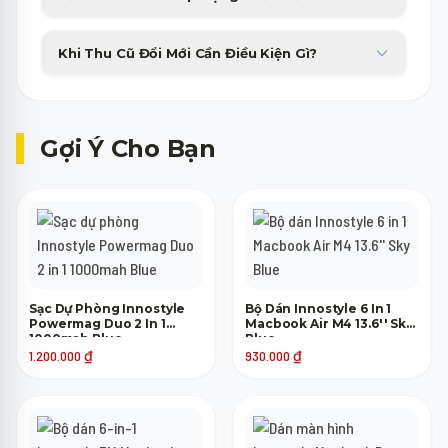
công ty tài chính với thủ tục duyệt nhanh gọn trong 15 phút.
Sản phẩm bị lỗi phần cứng từ nhà sản xuất sẽ được đổi máy mới
Khi Thu Cũ Đổi Mới Cần Điều Kiện Gì?
tương đương trong 30 ngày đầu tiên không tốn phí.
Máy cũ của bạn chỉ cần lên nguồn, không bị khóa tài khoản
(iCloud, Google) là đã có thể tham gia trợ giá thu cũ lên đời.
Gợi Ý Cho Bạn
Sạc Dự Phòng Innostyle
Bộ Dán Innostyle 6 In 1
Powermag Duo 2 In 1
Macbook Air M4 13.6'' Sky
1000mah Blue
Blue
1.200.000
₫
930.000
₫