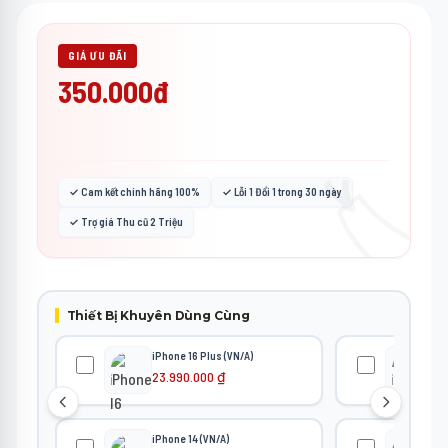
GIÁ ƯU ĐÃI
350.000đ
🏷️
✓ Cam kết chính hãng 100%
✓ Lỗi 1 Đổi 1 trong 30 ngày
✓ Trợ giá Thu cũ 2 Triệu
Thiết Bị Khuyên Dùng Cùng
iPhone 16 Plus (VN/A)
iPh
23.990.000
₫
22
iPhone 14 (VN/A)
iPh