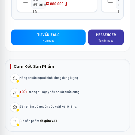
13.990.000
₫
23
TƯ VẤN ZALO
MESSENGER
Mua ngay
Tư vấn ngay
Cam Kết Sản Phẩm
Hàng chuẩn ngoại hình, đúng dung lượng.
1 ĐỔI 1
trong 30 ngày nếu có lỗi phần cứng.
Sản phẩm có nguồn gốc xuất xứ rõ ràng.
Giá sản phẩm
đã gồm VAT
.