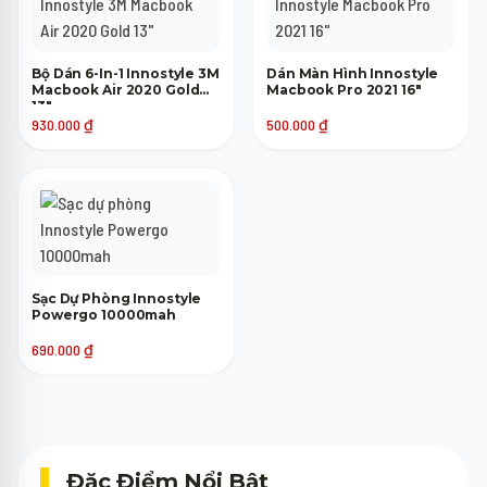
Bộ Dán 6-In-1 Innostyle 3M
Dán Màn Hình Innostyle
Macbook Air 2020 Gold
Macbook Pro 2021 16"
13"
930.000
₫
500.000
₫
Sạc Dự Phòng Innostyle
Powergo 10000mah
690.000
₫
Đặc Điểm Nổi Bật