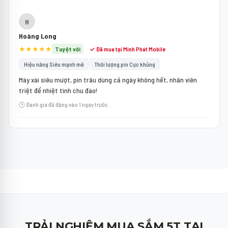
H
Hoàng Long
★★★★★
Tuyệt vời
✓ Đã mua tại Minh Phát Mobile
Hiệu năng Siêu mạnh mẽ
Thời lượng pin Cực khủng
Máy xài siêu mượt, pin trâu dùng cả ngày không hết, nhân viên
triệt để nhiệt tình chu đáo!
🕒 Đánh giá đã đăng vào 1 ngày trước
TRẢI NGHIỆM MUA SẮM 5T TẠI