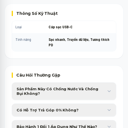
Thông Số Kỹ Thuật
Loại
Cáp sạc USB-C
Tính năng
Sạc nhanh, Truyền dữ liệu, Tương thích
PD
Câu Hỏi Thường Gặp
Sản Phẩm Này Có Chống Nước Và Chống
Bụi Không?
Sản phẩm được trang bị chuẩn chống nước, chống bụi cao cấp,
Có Hỗ Trợ Trả Góp 0% Không?
giúp bạn yên tâm sử dụng trong nhiều điều kiện thời tiết.
Minh Phát Mobile hỗ trợ trả góp 0% qua thẻ tín dụng và các
Bảo Hành 1 Đổi 1 Áp Dụng Như Thế Nào?