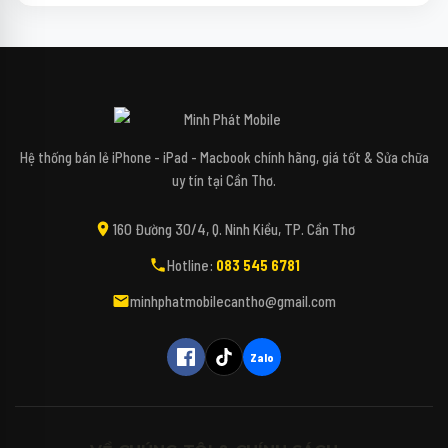
↻
✕
Mipi - Minh Phát Mobile
Hệ thống bán lẻ iPhone - iPad - Macbook chính hãng, giá tốt & Sửa chữa
uy tín tại Cần Thơ.
Xin chào bạn! Mình là Mipi - Trợ lý công nghệ
160 Đường 30/4, Q. Ninh Kiều, TP. Cần Thơ
AI của Minh Phát Mobile đây. 📱✨
Hotline:
083 545 6781
Bạn đang tìm kiếm các dòng điện thoại,
máy tính, iPad hay các phụ kiện bao da, kính
minhphatmobilecantho@gmail.com
cường lực cho thiết bị của mình vậy ạ? 🎤
(Bấm biểu tượng Micro để nói trực tiếp với
Mipi nhé!)
Zalo