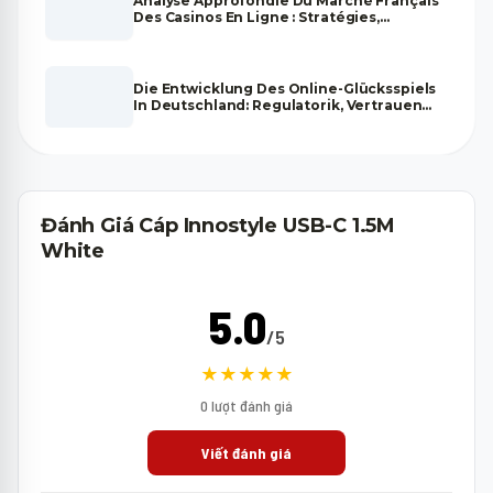
Analyse Approfondie Du Marché Français
Des Casinos En Ligne : Stratégies,
Tendances Et Fiabilité
Die Entwicklung Des Online-Glücksspiels
In Deutschland: Regulatorik, Vertrauen
Und Zukunftsperspektiven
Đánh Giá Cáp Innostyle USB-C 1.5M
White
5.0
/5
★★★★★
0 lượt đánh giá
Viết đánh giá