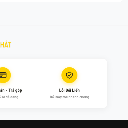
PHÁT
án - Trả góp
Lỗi Đổi Liền
ồ sơ dễ dàng
Đổi máy mới nhanh chóng