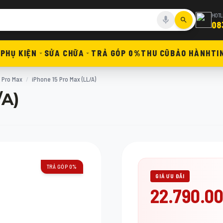
HOTL
08
PHỤ KIỆN
SỬA CHỮA
TRẢ GÓP 0%
THU CŨ
BẢO HÀNH
TI
 Pro Max
/
iPhone 15 Pro Max (LL/A)
/A)
TRẢ GÓP 0%
GIÁ ƯU ĐÃI
22.790.0