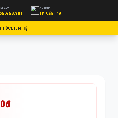
INE 24/7
CỬA HÀNG
35.456.781
TP. Cần Thơ
N TỨC
LIÊN HỆ
00đ