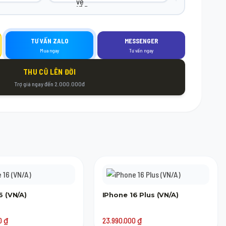
TƯ VẤN ZALO
MESSENGER
Mua ngay
Tư vấn ngay
THU CŨ LÊN ĐỜI
Trợ giá ngay đến 2.000.000đ
6 (VN/A)
IPhone 16 Plus (VN/A)
00
₫
23.990.000
₫