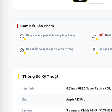
Cam Kết Sản Phẩm
1 ĐỔI 1
trong
Hàng chuẩn ngoại hình, đúng dung lượng.
Sản phẩm có nguồn gốc xuất xứ rõ ràng.
Giá sản p
Thông Số Kỹ Thuật
Màn hình
6.7 inch OLED Super Retina XDR,
Chip
Apple A17 Pro
Camera
3 camera: Chính 48MP f/1.78 OIS