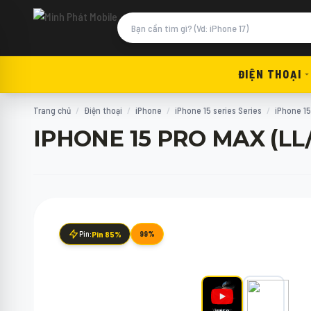
ĐIỆN THOẠI
Trang chủ
/
Điện thoại
/
iPhone
/
iPhone 15 series Series
/
iPhone 15
IPHONE 15 PRO MAX (LL
Pin:
Pin 85%
99%
VIDEO