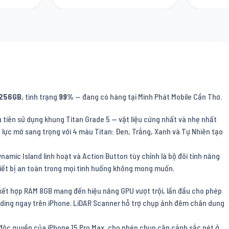
256GB
, tình trạng
99%
— đang có hàng tại Minh Phát Mobile Cần Thơ.
u tiên sử dụng khung Titan Grade 5 — vật liệu cứng nhất và nhẹ nhất
 lực mờ sang trọng với 4 màu Titan: Đen, Trắng, Xanh và Tự Nhiên tạo
amic Island linh hoạt và Action Button tùy chỉnh là bộ đôi tính năng
hiết bị an toàn trong mọi tình huống không mong muốn.
 kết hợp RAM 8GB mang đến hiệu năng GPU vượt trội, lần đầu cho phép
anding ngay trên iPhone. LiDAR Scanner hỗ trợ chụp ảnh đêm chân dung
độc quyền của iPhone 15 Pro Max, cho phép chụp cận cảnh sắc nét ở