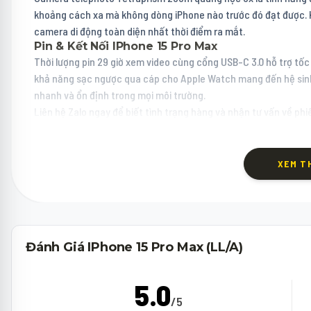
khoảng cách xa mà không dòng iPhone nào trước đó đạt được. K
camera di động toàn diện nhất thời điểm ra mắt.
Pin & Kết Nối IPhone 15 Pro Max
Thời lượng pin 29 giờ xem video cùng cổng USB-C 3.0 hỗ trợ tố
khả năng sạc ngược qua cáp cho Apple Watch mang đến hệ sinh t
nhanh và ổn định trong mọi môi trường.
Liên hệ Zalo ngay để biết tình trạng hàng và nhận tư vấn về p
XEM T
Đánh Giá IPhone 15 Pro Max (LL/A)
5.0
/5