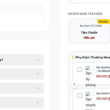
GÓI BẢO HÀNH TOÀN DIỆN
Đã chọn
ℹ️
Bảo hành 12T Lỗi NSX
Tiêu Chuẩn
Miễn phí
Phụ Kiện Thường Mu
g?
Sạc dự phò
- 10.000mA
p bạn yên tâm sử dụng trong
650.000
₫
 tài chính với thủ tục duyệt
Sạc nhanh 
350.000
₫
ơng đương trong 30 ngày đầu