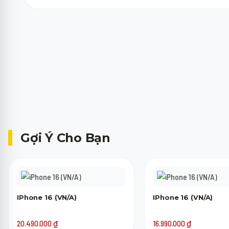
Máy cũ của bạn chỉ cần lên nguồn, không bị khóa tài khoản (iCloud,
trợ giá thu cũ lên đời.
Gợi Ý Cho Bạn
IPhone 16 (VN/A)
IPhone 16 (VN/A)
20.490.000
₫
16.990.000
₫