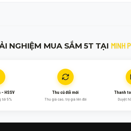
MINH 
ẢI NGHIỆM MUA SẮM 5T TẠI
n - HSSV
Thu cũ đổi mới
Thanh to
g tới 5%
Thu giá cao, trợ giá lên đời
Duyệt h