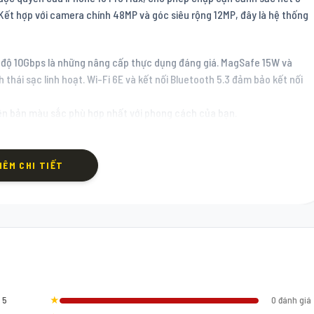
ết hợp với camera chính 48MP và góc siêu rộng 12MP, đây là hệ thống
c độ 10Gbps là những nâng cấp thực dụng đáng giá. MagSafe 15W và
hái sạc linh hoạt. Wi-Fi 6E và kết nối Bluetooth 5.3 đảm bảo kết nối
hiên bản màu sắc phù hợp nhất với phong cách của bạn.
HÊM CHI TIẾT
5
★
0 đánh giá