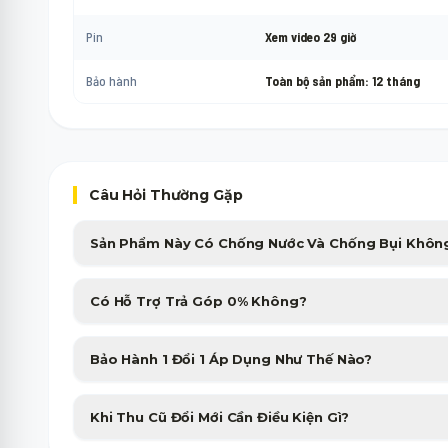
Pin
Xem video 29 giờ
Bảo hành
Toàn bộ sản phẩm: 12 tháng
Câu Hỏi Thường Gặp
Sản Phẩm Này Có Chống Nước Và Chống Bụi Khôn
Sản phẩm được trang bị chuẩn chống nước, chống bụi cao cấp, giú
Có Hỗ Trợ Trả Góp 0% Không?
nhiều điều kiện thời tiết.
Minh Phát Mobile hỗ trợ trả góp 0% qua thẻ tín dụng và các công ty
Bảo Hành 1 Đổi 1 Áp Dụng Như Thế Nào?
nhanh gọn trong 15 phút.
Sản phẩm bị lỗi phần cứng từ nhà sản xuất sẽ được đổi máy mới tư
Khi Thu Cũ Đổi Mới Cần Điều Kiện Gì?
tiên không tốn phí.