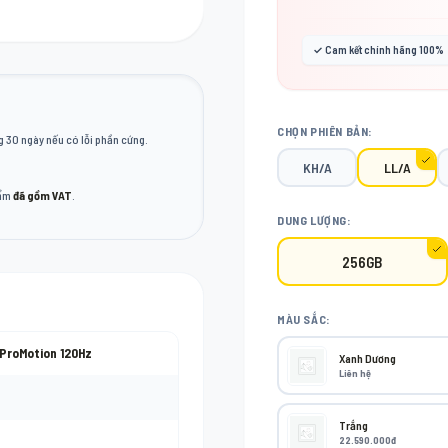
✓ Cam kết chính hãng 100%
CHỌN PHIÊN BẢN:
 30 ngày nếu có lỗi phần cứng.
KH/A
LL/A
hẩm
đã gồm VAT
.
DUNG LƯỢNG:
256GB
MÀU SẮC:
 ProMotion 120Hz
Xanh Dương
Liên hệ
Trắng
22.590.000đ