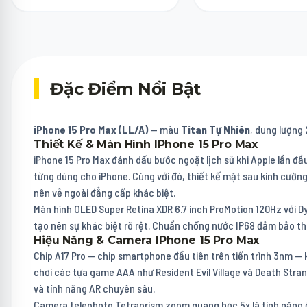
Đặc Điểm Nổi Bật
iPhone 15 Pro Max (LL/A)
— màu
Titan Tự Nhiên
, dung lượng
Thiết Kế & Màn Hình IPhone 15 Pro Max
iPhone 15 Pro Max đánh dấu bước ngoặt lịch sử khi Apple lần đầ
từng dùng cho iPhone. Cùng với đó, thiết kế mặt sau kính cường
nên vẻ ngoài đẳng cấp khác biệt.
Màn hình OLED Super Retina XDR 6.7 inch ProMotion 120Hz với Dyn
tạo nên sự khác biệt rõ rệt. Chuẩn chống nước IP68 đảm bảo t
Hiệu Năng & Camera IPhone 15 Pro Max
Chip A17 Pro — chip smartphone đầu tiên trên tiến trình 3nm —
chơi các tựa game AAA như Resident Evil Village và Death Str
và tính năng AR chuyên sâu.
Camera telephoto Tetraprism zoom quang học 5x là tính năng 