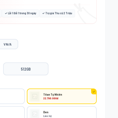
🏷️
✓ Lỗi 1 Đổi 1 trong 30 ngày
✓ Trợ giá Thu cũ 2 Triệu
VN/A
512GB
Titan Tự Nhiên
22.790.000đ
Đen
Liên hệ