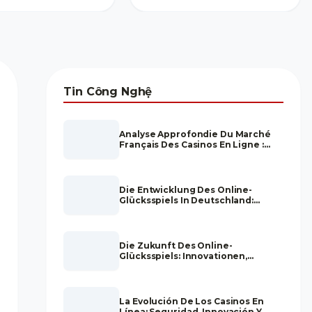
Tin Công Nghệ
Analyse Approfondie Du Marché
Français Des Casinos En Ligne :
Stratégies, Tendances Et Fiabilité
Die Entwicklung Des Online-
Glücksspiels In Deutschland:
Regulatorik, Vertrauen Und
Zukunftsperspektiven
Die Zukunft Des Online-
Glücksspiels: Innovationen,
Regulierung Und Nutzererlebnis
La Evolución De Los Casinos En
Línea: Seguridad, Innovación Y