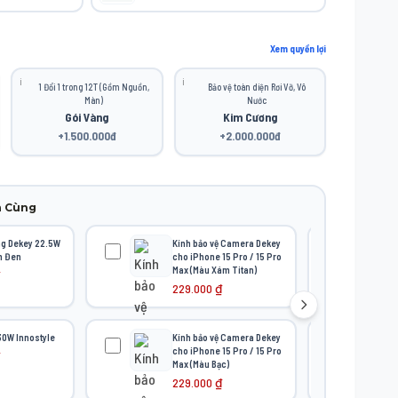
Xem quyền lợi
ℹ️
ℹ️
1 Đổi 1 trong 12T (Gồm Nguồn,
Bảo vệ toàn diện Rơi Vỡ, Vô
Màn)
Nước
Gói Vàng
Kim Cương
+1.500.000đ
+2.000.000đ
a Cùng
ng Dekey 22.5W
Kính bảo vệ Camera Dekey
h Đen
cho iPhone 15 Pro / 15 Pro
Max (Màu Xám Titan)
229.000
₫
30W Innostyle
Kính bảo vệ Camera Dekey
S
cho iPhone 15 Pro / 15 Pro
Max (Màu Bạc)
229.000
₫