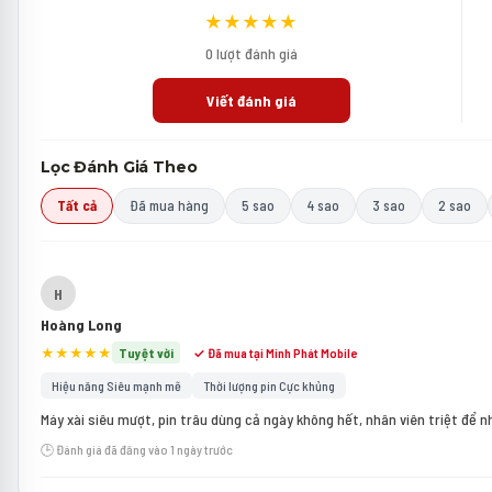
★★★★★
0 lượt đánh giá
Viết đánh giá
Lọc Đánh Giá Theo
Tất cả
Đã mua hàng
5 sao
4 sao
3 sao
2 sao
H
Hoàng Long
★★★★★
Tuyệt vời
✓ Đã mua tại Minh Phát Mobile
Hiệu năng Siêu mạnh mẽ
Thời lượng pin Cực khủng
Máy xài siêu mượt, pin trâu dùng cả ngày không hết, nhân viên triệt để n
🕒 Đánh giá đã đăng vào 1 ngày trước