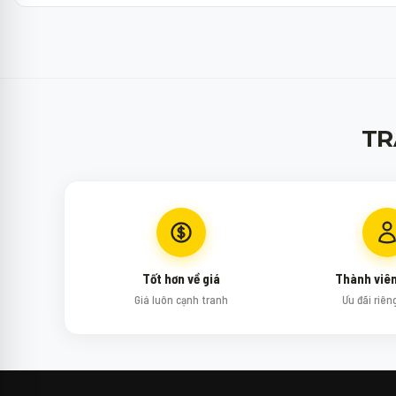
TR
Tốt hơn về giá
Thành viê
Giá luôn cạnh tranh
Ưu đãi riên
↻
✕
Mipi - Minh Phát Mobile
Xin chào bạn! Mình là Mipi - Trợ lý công nghệ