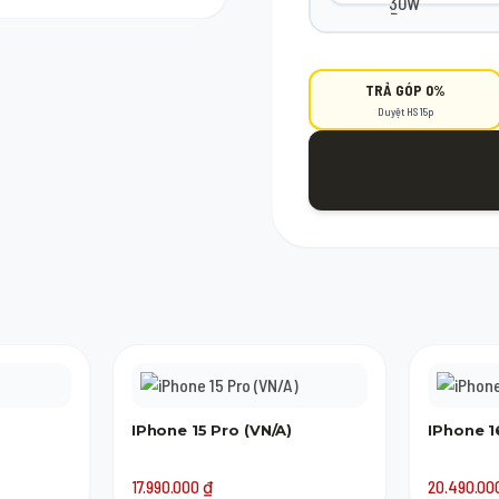
 Google) là đã có thể tham gia
TRẢ GÓP 0%
Duyệt HS 15p
IPhone 15 Pro (VN/A)
IPhone 1
17.990.000
₫
20.490.0