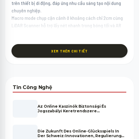
trên thiết bị di động, đáp ứng nhu cầu sáng tạo nội dung
chuyên nghiệp.
Macro mode chụp cận cảnh ở khoảng cách chỉ 2cm cùng
LiDAR Scanner hỗ trợ lấy nét nhanh trong bóng tối và AR
nâng cao là những tính năng camera độc quyền của dòng
13 Pro. Camera telephoto 3x zoom quang học kết hợp OIS
đảm bảo ảnh chụp từ xa luôn sắc nét và ổn định.
XEM THÊM CHI TIẾT
Pin & Kết Nối IPhone 13 Pro Max
Thời lượng pin 28 giờ xem video của iPhone 13 Pro Max vẫn
là một trong những con số ấn tượng nhất trong lịch sử
iPhone, nhờ viên pin dung lượng lớn kết hợp chip A15 Bionic
tối ưu năng lượng xuất sắc. MagSafe 15W và Lightning 20W
Tin Công Nghệ
mang đến sự linh hoạt trong việc sạc nhanh hàng ngày.
Liên hệ Zalo ngay để kiểm tra tình trạng hàng và được tư
vấn về tình trạng pin, xuất xứ rõ ràng minh bạch tại Minh
Az Online Kaszinók Biztonsági És
Jogszabályi Keretrendszere
Phát Mobile.
Magyarországon
Die Zukunft Des Online-Glücksspiels In
Der Schweiz: Innovationen, Regulierung