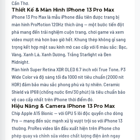
Cần Thơ.
Thiết Kế & Màn Hình IPhone 13 Pro Max
iPhone 13 Pro Max là mẫu iPhone đầu tiên được trang bị
màn hình ProMotion 120Hz thích ứng — một bước tiến đột
phá mang đến trải nghiệm cuộn trang, chơi game và xem
video mượt mà hơn bao giờ hết. Khung thép không gỉ sang
trọng kết hợp mặt sau kính mờ cao cấp với 6 màu sắc: Bạc,
Vàng, Xanh Lá, Xanh Dương, Trắng Starlight và Đen
Midnight.
Màn hình Super Retina XDR OLED 6.7 inch với True Tone, P3
Wide Color và độ sáng tối đa 1000 nit tiêu chuẩn (2000 nit
HDR) đảm bảo màu sắc phong phú và tự nhiên. Ceramic
Shield và IP68 (chống nước 6m/30 phút) là tiêu chuẩn bảo
vệ cao cấp nhất trên iPhone thời điểm đó.
Hiệu Năng & Camera IPhone 13 Pro Max
Chip Apple A15 Bionic — với GPU 5 lõi độc quyền cho dòng
Pro — mang đến sức mạnh xử lý vượt trội so với iPhone 13
thường. ProRes video lần đầu xuất hiện trên iPhone cho
phép quay và chỉnh sửa video chất lượng điện ảnh ngay