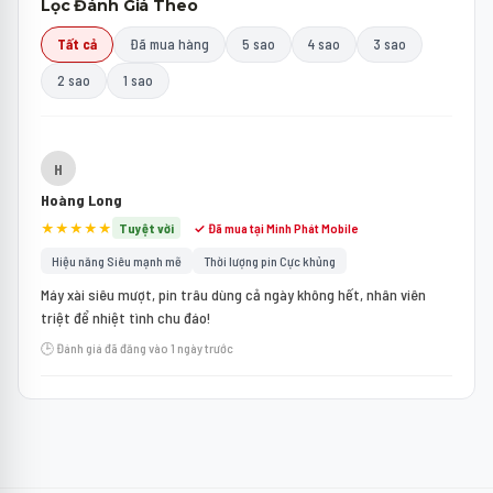
Lọc Đánh Giá Theo
Tất cả
Đã mua hàng
5 sao
4 sao
3 sao
2 sao
1 sao
H
Hoàng Long
★★★★★
Tuyệt vời
✓ Đã mua tại Minh Phát Mobile
Hiệu năng Siêu mạnh mẽ
Thời lượng pin Cực khủng
Máy xài siêu mượt, pin trâu dùng cả ngày không hết, nhân viên
triệt để nhiệt tình chu đáo!
🕒 Đánh giá đã đăng vào 1 ngày trước