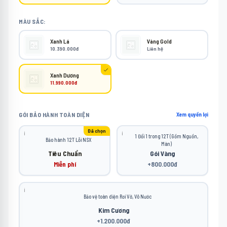
MÀU SẮC:
Xanh Lá
Vàng Gold
10.390.000đ
Liên hệ
Xanh Dương
11.990.000đ
GÓI BẢO HÀNH TOÀN DIỆN
Xem quyền lợi
Đã chọn
ℹ️
ℹ️
1 Đổi 1 trong 12T (Gồm Nguồn,
Bảo hành 12T Lỗi NSX
Màn)
Tiêu Chuẩn
Gói Vàng
Miễn phí
+800.000đ
ℹ️
Bảo vệ toàn diện Rơi Vỡ, Vô Nước
Kim Cương
+1.200.000đ