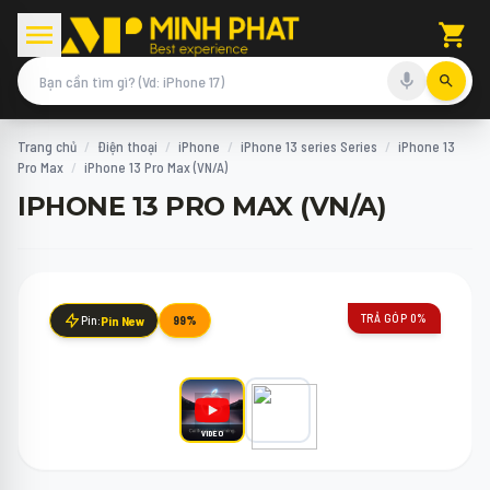
Trang chủ
/
Điện thoại
/
iPhone
/
iPhone 13 series Series
/
iPhone 13
Pro Max
/
iPhone 13 Pro Max (VN/A)
IPHONE 13 PRO MAX (VN/A)
TRẢ GÓP 0%
Pin:
Pin New
99%
VIDEO