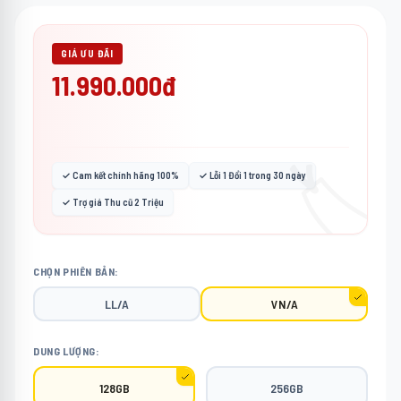
GIÁ ƯU ĐÃI
11.990.000đ
🏷️
✓ Cam kết chính hãng 100%
✓ Lỗi 1 Đổi 1 trong 30 ngày
✓ Trợ giá Thu cũ 2 Triệu
CHỌN PHIÊN BẢN:
LL/A
VN/A
DUNG LƯỢNG:
128GB
256GB