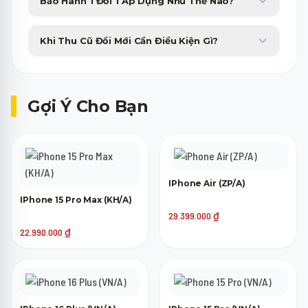
Bảo Hành 1 Đổi 1 Áp Dụng Như Thế Nào?
công ty tài chính với thủ tục duyệt nhanh gọn trong 15 phút.
Sản phẩm bị lỗi phần cứng từ nhà sản xuất sẽ được đổi máy mới
Khi Thu Cũ Đổi Mới Cần Điều Kiện Gì?
tương đương trong 30 ngày đầu tiên không tốn phí.
Máy cũ của bạn chỉ cần lên nguồn, không bị khóa tài khoản
(iCloud, Google) là đã có thể tham gia trợ giá thu cũ lên đời.
Gợi Ý Cho Bạn
IPhone Air (ZP/A)
IPhone 15 Pro Max (KH/A)
29.399.000
₫
22.990.000
₫