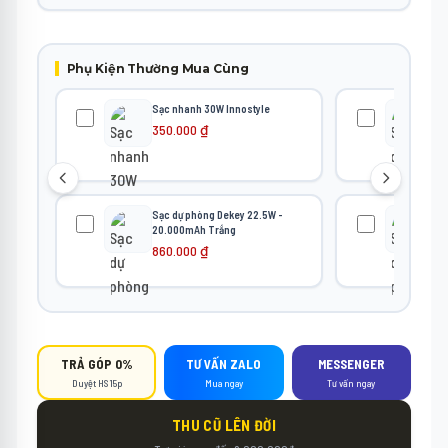
Phụ Kiện Thường Mua Cùng
Sạc nhanh 30W Innostyle
Sạc
10
350.000
₫
39
Sạc dự phòng Dekey 22.5W -
Sạc
20.000mAh Trắng
10
860.000
₫
69
TRẢ GÓP 0%
TƯ VẤN ZALO
MESSENGER
Duyệt HS 15p
Mua ngay
Tư vấn ngay
THU CŨ LÊN ĐỜI