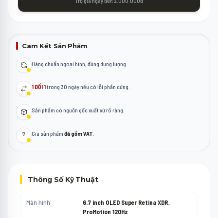
Trợ giá ngay đến 2.000.000đ
Cam Kết Sản Phẩm
Hàng chuẩn ngoại hình, đúng dung lượng.
1 ĐỔI 1
trong 30 ngày nếu có lỗi phần cứng.
Sản phẩm có nguồn gốc xuất xứ rõ ràng.
Giá sản phẩm
đã gồm VAT
.
Thông Số Kỹ Thuật
Màn hình
6.7 inch OLED Super Retina XDR,
ProMotion 120Hz