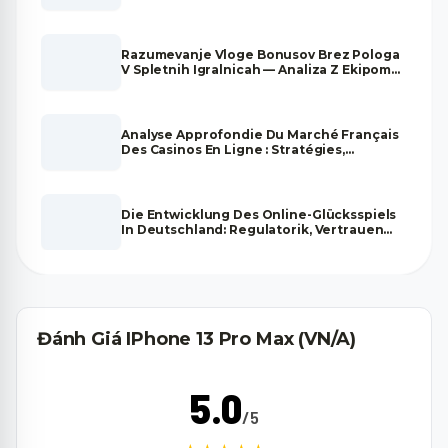
Und Marktentwicklung
Razumevanje Vloge Bonusov Brez Pologa
V Spletnih Igralnicah — Analiza Z Ekipom
Strokovnjakov
Analyse Approfondie Du Marché Français
Des Casinos En Ligne : Stratégies,
Tendances Et Fiabilité
Die Entwicklung Des Online-Glücksspiels
In Deutschland: Regulatorik, Vertrauen
Und Zukunftsperspektiven
Đánh Giá IPhone 13 Pro Max (VN/A)
5.0
/5