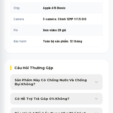
Chip
Apple A15 Bionic
Camera
3 camera: Chính 12MP f/1.5 OIS
Pin
Xem video 28 giờ
Bảo hành
Toàn bộ sản phẩm: 12 tháng
Câu Hỏi Thường Gặp
Sản Phẩm Này Có Chống Nước Và Chống
Bụi Không?
Sản phẩm được trang bị chuẩn chống nước, chống bụi cao cấp,
Có Hỗ Trợ Trả Góp 0% Không?
giúp bạn yên tâm sử dụng trong nhiều điều kiện thời tiết.
Minh Phát Mobile hỗ trợ trả góp 0% qua thẻ tín dụng và các