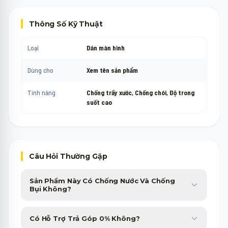
Thông Số Kỹ Thuật
Loại
Dán màn hình
Dùng cho
Xem tên sản phẩm
Tính năng
Chống trầy xước, Chống chói, Độ trong
suốt cao
Câu Hỏi Thường Gặp
Sản Phẩm Này Có Chống Nước Và Chống
Bụi Không?
Sản phẩm được trang bị chuẩn chống nước, chống bụi cao cấp,
Có Hỗ Trợ Trả Góp 0% Không?
giúp bạn yên tâm sử dụng trong nhiều điều kiện thời tiết.