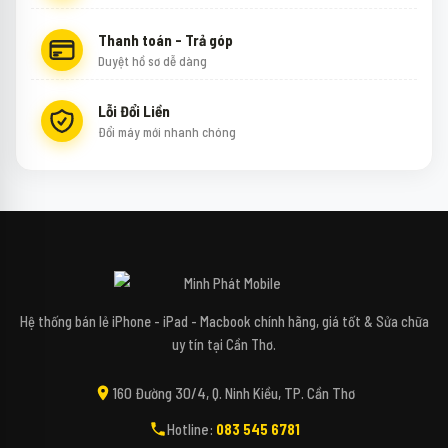
Thanh toán - Trả góp
Duyệt hồ sơ dễ dàng
Lỗi Đổi Liền
Đổi máy mới nhanh chóng
↻
✕
Mipi - Minh Phát Mobile
Hệ thống bán lẻ iPhone - iPad - Macbook chính hãng, giá tốt & Sửa chữa
uy tín tại Cần Thơ.
Xin chào bạn! Mình là Mipi - Trợ lý công nghệ
160 Đường 30/4, Q. Ninh Kiều, TP. Cần Thơ
AI của Minh Phát Mobile đây. 📱✨
Hotline:
083 545 6781
Bạn đang tìm kiếm các dòng điện thoại,