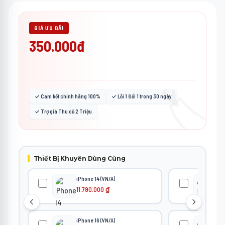
GIÁ ƯU ĐÃI
350.000đ
🏷️
✓ Cam kết chính hãng 100%
✓ Lỗi 1 Đổi 1 trong 30 ngày
✓ Trợ giá Thu cũ 2 Triệu
Thiết Bị Khuyên Dùng Cùng
iPhone 14 (VN/A)
iPh
11.790.000
₫
12
iPhone 16 (VN/A)
iPh