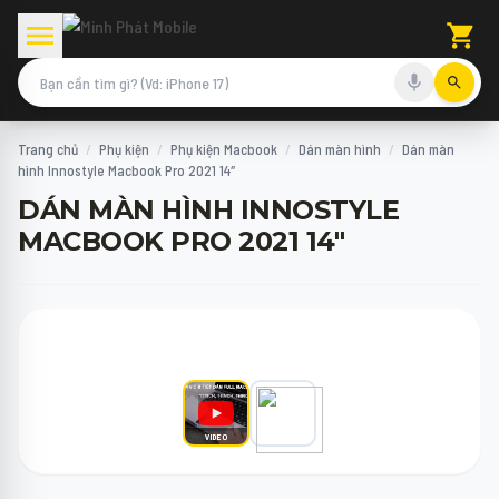
Trang chủ
/
Phụ kiện
/
Phụ kiện Macbook
/
Dán màn hình
/
Dán màn
hình Innostyle Macbook Pro 2021 14″
DÁN MÀN HÌNH INNOSTYLE
MACBOOK PRO 2021 14"
VIDEO