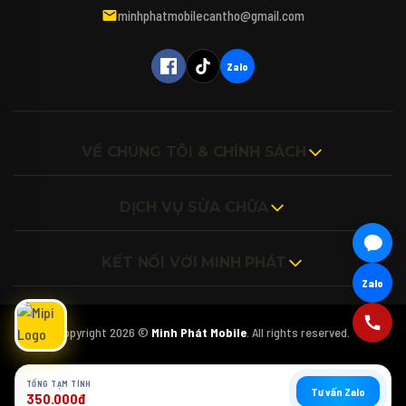
máy tính, iPad hay các phụ kiện bao da, kính
minhphatmobilecantho@gmail.com
cường lực cho thiết bị của mình vậy ạ? 🎤
(Bấm biểu tượng Micro để nói trực tiếp với
Mipi nhé!)
Zalo
VỀ CHÚNG TÔI & CHÍNH SÁCH
DỊCH VỤ SỬA CHỮA
KẾT NỐI VỚI MINH PHÁT
Zalo
Copyright 2026 ©
Minh Phát Mobile
. All rights reserved.
TỔNG TẠM TÍNH
Tư vấn Zalo
350.000đ