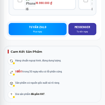
16.990.000
₫
20
TƯ VẤN ZALO
MESSENGER
Mua ngay
Tư vấn ngay
Cam Kết Sản Phẩm
Hàng chuẩn ngoại hình, đúng dung lượng.
1 ĐỔI 1
trong 30 ngày nếu có lỗi phần cứng.
Sản phẩm có nguồn gốc xuất xứ rõ ràng.
Giá sản phẩm
đã gồm VAT
.