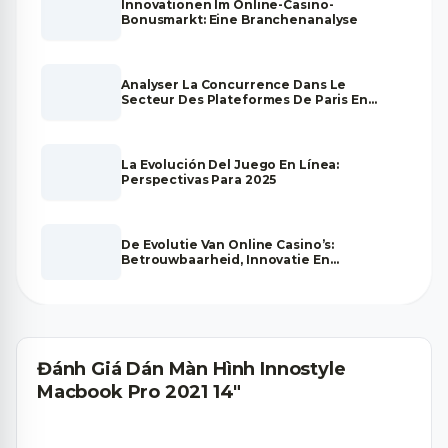
Innovationen Im Online-Casino-
Bonusmarkt: Eine Branchenanalyse
Analyser La Concurrence Dans Le
Secteur Des Plateformes De Paris En
Ligne : Sécurité, Transparence Et
Crédibilité
La Evolución Del Juego En Línea:
Perspectivas Para 2025
De Evolutie Van Online Casino’s:
Betrouwbaarheid, Innovatie En
Toekomstperspectieven
Đánh Giá Dán Màn Hình Innostyle
Macbook Pro 2021 14"