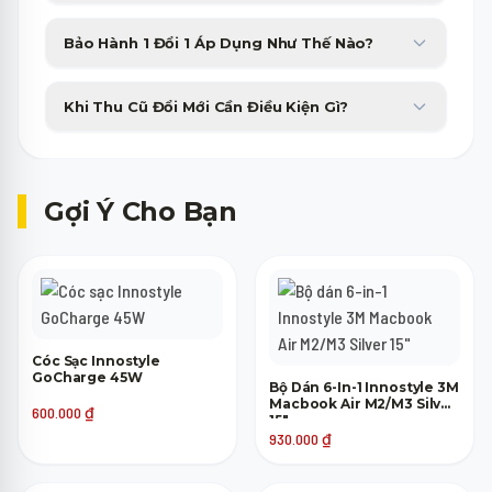
Minh Phát Mobile hỗ trợ trả góp 0% qua thẻ tín dụng và các
Bảo Hành 1 Đổi 1 Áp Dụng Như Thế Nào?
công ty tài chính với thủ tục duyệt nhanh gọn trong 15 phút.
Sản phẩm bị lỗi phần cứng từ nhà sản xuất sẽ được đổi máy mới
Khi Thu Cũ Đổi Mới Cần Điều Kiện Gì?
tương đương trong 30 ngày đầu tiên không tốn phí.
Máy cũ của bạn chỉ cần lên nguồn, không bị khóa tài khoản
(iCloud, Google) là đã có thể tham gia trợ giá thu cũ lên đời.
Gợi Ý Cho Bạn
Cóc Sạc Innostyle
GoCharge 45W
Bộ Dán 6-In-1 Innostyle 3M
Macbook Air M2/M3 Silver
600.000
₫
15"
930.000
₫