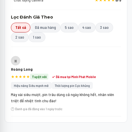
Chất lượng camera
★★★★★
5/5
Lọc Đánh Giá Theo
Tất cả
Đã mua hàng
5 sao
4 sao
3 sao
2 sao
1 sao
H
Hoàng Long
★★★★★
Tuyệt vời
✓ Đã mua tại Minh Phát Mobile
Hiệu năng Siêu mạnh mẽ
Thời lượng pin Cực khủng
Máy xài siêu mượt, pin trâu dùng cả ngày không hết, nhân viên
triệt để nhiệt tình chu đáo!
🕒 Đánh giá đã đăng vào 1 ngày trước