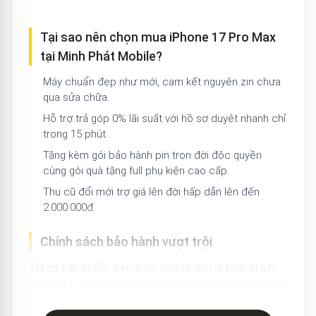
Tại sao nên chọn mua iPhone 17 Pro Max
tại Minh Phát Mobile?
Máy chuẩn đẹp như mới, cam kết nguyên zin chưa
qua sửa chữa.
Hỗ trợ trả góp 0% lãi suất với hồ sơ duyệt nhanh chỉ
trong 15 phút.
Tặng kèm gói bảo hành pin trọn đời độc quyền
cùng gói quà tặng full phụ kiện cao cấp.
Thu cũ đổi mới trợ giá lên đời hấp dẫn lên đến
2.000.000đ.
Chính sách bảo hành vượt trội
Tất cả sản phẩm điện thoại bán ra đều đi kèm chính
sách lỗi 1 đổi 1 trong 30 ngày đầu tiên nếu phát sinh lỗi
phần cứng từ nhà sản xuất, giúp bạn hoàn toàn an tâm