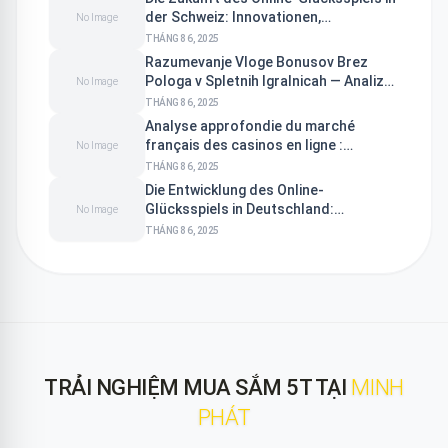
der Schweiz: Innovationen,
No Image
Regulierung und Marktentwicklung
THÁNG 8 6, 2025
Razumevanje Vloge Bonusov Brez
Pologa v Spletnih Igralnicah — Analiza
No Image
z Ekipom strokovnjakov
THÁNG 8 6, 2025
Analyse approfondie du marché
français des casinos en ligne :
No Image
stratégies, tendances et fiabilité
THÁNG 8 6, 2025
Die Entwicklung des Online-
Glücksspiels in Deutschland:
No Image
Regulatorik, Vertrauen und
THÁNG 8 6, 2025
Zukunftsperspektiven
TRẢI NGHIỆM MUA SẮM 5T TẠI
MINH
PHÁT