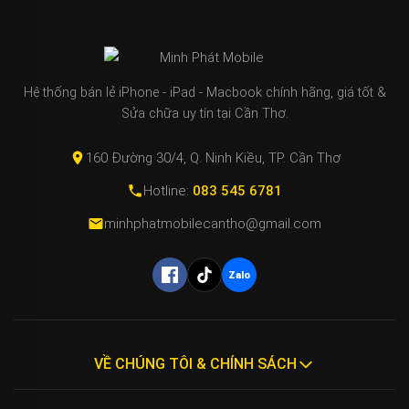
↻
✕
Hệ thống bán lẻ iPhone - iPad - Macbook chính hãng, giá tốt &
Mipi - Minh Phát Mobile
Sửa chữa uy tín tại Cần Thơ.
160 Đường 30/4, Q. Ninh Kiều, TP. Cần Thơ
Xin chào bạn! Mình là Mipi - Trợ lý
công nghệ AI của Minh Phát Mobile
Hotline:
083 545 6781
đây. 📱✨
minhphatmobilecantho@gmail.com
Bạn đang tìm kiếm các dòng điện
thoại, máy tính, iPad hay các phụ kiện
bao da, kính cường lực cho thiết bị của
Zalo
mình vậy ạ? 🎤 (Bấm biểu tượng Micro
để nói trực tiếp với Mipi nhé!)
VỀ CHÚNG TÔI & CHÍNH SÁCH