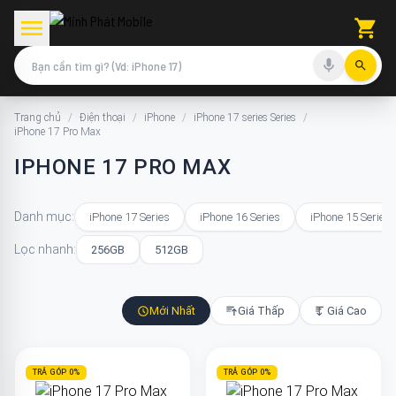
Trang chủ
/
Điện thoại
/
iPhone
/
iPhone 17 series Series
/
iPhone 17 Pro Max
IPHONE 17 PRO MAX
Danh mục:
iPhone 17 Series
iPhone 16 Series
iPhone 15 Series
Lọc nhanh:
256GB
512GB
Mới Nhất
Giá Thấp
Giá Cao
TRẢ GÓP 0%
TRẢ GÓP 0%