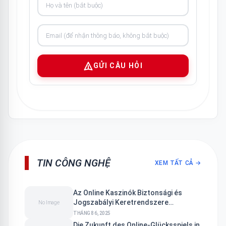
GỬI CÂU HỎI
TIN CÔNG NGHỆ
XEM TẤT CẢ →
Az Online Kaszinók Biztonsági és
Jogszabályi Keretrendszere
No Image
Magyarországon
THÁNG 8 6, 2025
Die Zukunft des Online-Glücksspiels in