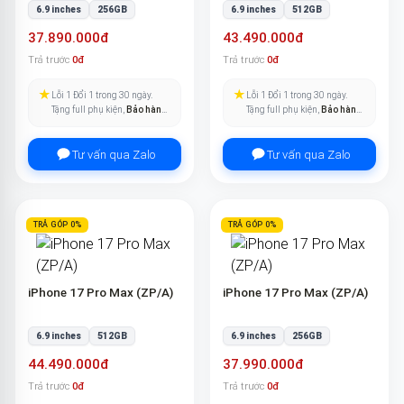
6.9 inches
256GB
6.9 inches
512GB
37.890.000đ
43.490.000đ
Trả trước
0đ
Trả trước
0đ
★
★
Lỗi 1 Đổi 1 trong 30 ngày.
Lỗi 1 Đổi 1 trong 30 ngày.
Tặng full phụ kiện,
Bảo hành
Tặng full phụ kiện,
Bảo hành
pin trọn đời
.
pin trọn đời
.
Tư vấn qua Zalo
Tư vấn qua Zalo
TRẢ GÓP 0%
TRẢ GÓP 0%
iPhone 17 Pro Max (ZP/A)
iPhone 17 Pro Max (ZP/A)
6.9 inches
512GB
6.9 inches
256GB
44.490.000đ
37.990.000đ
Trả trước
0đ
Trả trước
0đ