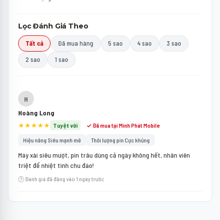
Lọc Đánh Giá Theo
Tất cả
Đã mua hàng
5 sao
4 sao
3 sao
2 sao
1 sao
H
Hoàng Long
★★★★★
Tuyệt vời
✓ Đã mua tại Minh Phát Mobile
Hiệu năng Siêu mạnh mẽ
Thời lượng pin Cực khủng
Máy xài siêu mượt, pin trâu dùng cả ngày không hết, nhân viên
triệt để nhiệt tình chu đáo!
🕒 Đánh giá đã đăng vào 1 ngày trước