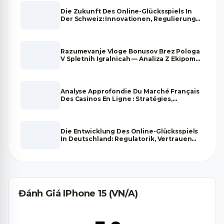
Die Zukunft Des Online-Glücksspiels In
Der Schweiz: Innovationen, Regulierung
Und Marktentwicklung
Razumevanje Vloge Bonusov Brez Pologa
V Spletnih Igralnicah — Analiza Z Ekipom
Strokovnjakov
Analyse Approfondie Du Marché Français
Des Casinos En Ligne : Stratégies,
Tendances Et Fiabilité
Die Entwicklung Des Online-Glücksspiels
In Deutschland: Regulatorik, Vertrauen
Und Zukunftsperspektiven
Đánh Giá IPhone 15 (VN/A)