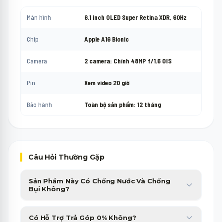
Màn hình
6.1 inch OLED Super Retina XDR, 60Hz
Chip
Apple A16 Bionic
Camera
2 camera: Chính 48MP f/1.6 OIS
Pin
Xem video 20 giờ
Bảo hành
Toàn bộ sản phẩm: 12 tháng
Câu Hỏi Thường Gặp
Sản Phẩm Này Có Chống Nước Và Chống
Bụi Không?
Sản phẩm được trang bị chuẩn chống nước, chống bụi cao cấp,
Có Hỗ Trợ Trả Góp 0% Không?