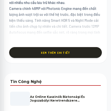
với nhiều nhu cầu lưu trữ khác nhau.
Camera chính 48MP với Photonic Engine mang đến chất
lượng ảnh vượt trội so với thế hệ trước, đặc biệt trong điều
kiện thiếu sáng. Tính năng Smart HDR 5 và Night Mode cải
tiến cho ảnh chụp tự nhiên và chi tiết. Camera trước 12MP
Autofocus mang đến selfie sắc nét, rõ ràng trong mọi tình
huống ánh sáng.
Pin & Kết Nối IPhone 15
Thời lượng pin 20 giờ xem video với sạc MagSafe 15W và
XEM THÊM CHI TIẾT
USB-C 20W đủ cho một ngày sử dụng bình thường. USB-C
mang đến sự tiện lợi lớn: một loại cáp cho iPhone, iPad,
MacBook và hầu hết thiết bị điện tử hiện đại, đơn giản hóa
đáng kể hành lý cáp sạc mỗi ngày.
Liên hệ Zalo để được Minh Phát Mobile tư vấn chọn màu sắc
Tin Công Nghệ
ưng ý và nhận thông tin về chương trình thu cũ đổi mới
iPhone đang diễn ra.
Az Online Kaszinók Biztonsági És
Jogszabályi Keretrendszere
Magyarországon