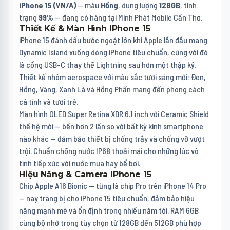
iPhone 15 (VN/A)
— màu
Hồng
, dung lượng
128GB
, tình
trạng
99%
— đang có hàng tại Minh Phát Mobile Cần Thơ.
Thiết Kế & Màn Hình IPhone 15
iPhone 15 đánh dấu bước ngoặt lớn khi Apple lần đầu mang
Dynamic Island xuống dòng iPhone tiêu chuẩn, cùng với đó
là cổng USB-C thay thế Lightning sau hơn một thập kỷ.
Thiết kế nhôm aerospace với màu sắc tươi sáng mới: Đen,
Hồng, Vàng, Xanh Lá và Hồng Phấn mang đến phong cách
cá tính và tươi trẻ.
Màn hình OLED Super Retina XDR 6.1 inch với Ceramic Shield
thế hệ mới — bền hơn 2 lần so với bất kỳ kính smartphone
nào khác — đảm bảo thiết bị chống trầy và chống vỡ vượt
trội. Chuẩn chống nước IP68 thoải mái cho những lúc vô
tình tiếp xúc với nước mưa hay bể bơi.
Hiệu Năng & Camera IPhone 15
Chip Apple A16 Bionic — từng là chip Pro trên iPhone 14 Pro
— nay trang bị cho iPhone 15 tiêu chuẩn, đảm bảo hiệu
năng mạnh mẽ và ổn định trong nhiều năm tới. RAM 6GB
cùng bộ nhớ trong tùy chọn từ 128GB đến 512GB phù hợp