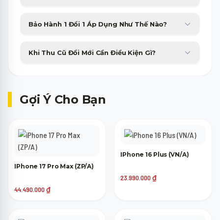
giúp bạn yên tâm sử dụng trong nhiều điều kiện thời tiết.
Minh Phát Mobile hỗ trợ trả góp 0% qua thẻ tín dụng và các
Bảo Hành 1 Đổi 1 Áp Dụng Như Thế Nào?
công ty tài chính với thủ tục duyệt nhanh gọn trong 15 phút.
Sản phẩm bị lỗi phần cứng từ nhà sản xuất sẽ được đổi máy mới
Khi Thu Cũ Đổi Mới Cần Điều Kiện Gì?
tương đương trong 30 ngày đầu tiên không tốn phí.
Máy cũ của bạn chỉ cần lên nguồn, không bị khóa tài khoản
(iCloud, Google) là đã có thể tham gia trợ giá thu cũ lên đời.
Gợi Ý Cho Bạn
IPhone 16 Plus (VN/A)
IPhone 17 Pro Max (ZP/A)
23.990.000
₫
44.490.000
₫