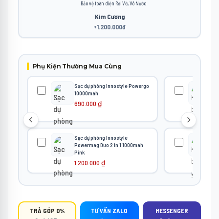
Bảo vệ toàn diện Rơi Vỡ, Vô Nước
Kim Cương
+1.200.000đ
Phụ Kiện Thường Mua Cùng
Sạc dự phòng Innostyle Powergo
Kín
10000mah
iPh
Blu
690.000
₫
22
Sạc dự phòng Innostyle
Kín
Powermag Duo 2 in 1 1000mah
iPh
Pink
22
1.200.000
₫
TRẢ GÓP 0%
TƯ VẤN ZALO
MESSENGER