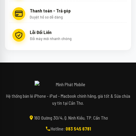
Thanh toán - Trả góp
Duyệt hồ sơ dễ dàng
Lỗi Đổi Liền
Đổi máy mới nhanh chóng
↻
✕
Mipi - Minh Phát Mobile
Hệ thống bán lẻ iPhone - iPad - Macbook chính hãng, giá tốt & Sửa chữa
uy tín tại Cần Thơ.
Xin chào bạn! Mình là Mipi - Trợ lý công nghệ
160 Đường 30/4, Q. Ninh Kiều, TP. Cần Thơ
AI của Minh Phát Mobile đây. 📱✨
Hotline:
083 545 6781
Bạn đang tìm kiếm các dòng điện thoại,