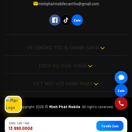
máy tính, iPad hay các phụ kiện bao da, kính
minhphatmobilecantho@gmail.com
cường lực cho thiết bị của mình vậy ạ? 🎤
(Bấm biểu tượng Micro để nói trực tiếp với
Mipi nhé!)
Zalo
VỀ CHÚNG TÔI & CHÍNH SÁCH
DỊCH VỤ SỬA CHỮA
KẾT NỐI VỚI MINH PHÁT
Zalo
Copyright 2026 ©
Minh Phát Mobile
. All rights reserved.
TỔNG TẠM TÍNH
Tư vấn Zalo
13.990.000đ