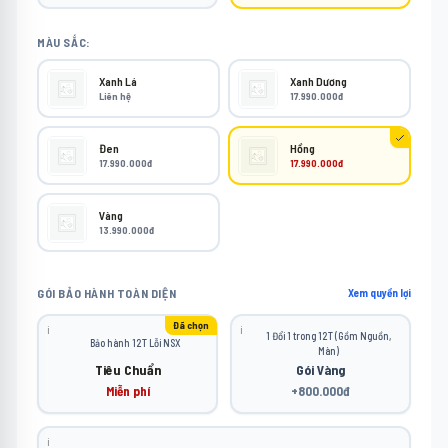
MÀU SẮC:
Xanh Lá
Xanh Dương
Liên hệ
17.990.000đ
Đen
Hồng
17.990.000đ
17.990.000đ
Vàng
13.990.000đ
GÓI BẢO HÀNH TOÀN DIỆN
Xem quyền lợi
Đã chọn
ℹ️
ℹ️
1 Đổi 1 trong 12T (Gồm Nguồn,
Bảo hành 12T Lỗi NSX
Màn)
Tiêu Chuẩn
Gói Vàng
Miễn phí
+800.000đ
ℹ️