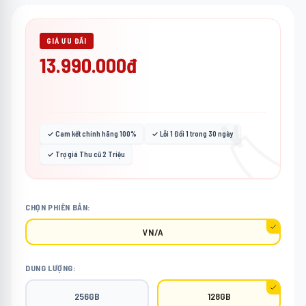
GIÁ ƯU ĐÃI
13.990.000đ
🏷️
✓ Cam kết chính hãng 100%
✓ Lỗi 1 Đổi 1 trong 30 ngày
✓ Trợ giá Thu cũ 2 Triệu
CHỌN PHIÊN BẢN:
VN/A
DUNG LƯỢNG:
256GB
128GB