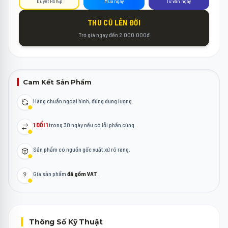
Duyệt HS 15p
Mua ngay
Tư vấn ngay
THU CŨ LÊN ĐỜI
Trợ giá ngay đến 2.000.000đ
Cam Kết Sản Phẩm
Hàng chuẩn ngoại hình, đúng dung lượng.
1 ĐỔI 1
trong 30 ngày nếu có lỗi phần cứng.
Sản phẩm có nguồn gốc xuất xứ rõ ràng.
Giá sản phẩm
đã gồm VAT
.
Thông Số Kỹ Thuật