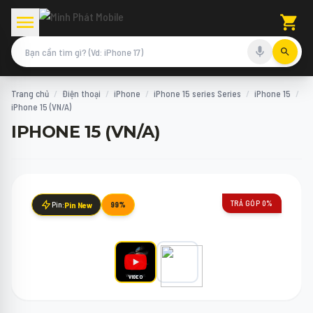
Trang chủ
/
Điện thoại
/
iPhone
/
iPhone 15 series Series
/
iPhone 15
/
iPhone 15 (VN/A)
IPHONE 15 (VN/A)
TRẢ GÓP 0%
Pin:
Pin New
99%
VIDEO