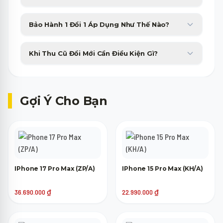
giúp bạn yên tâm sử dụng trong nhiều điều kiện thời tiết.
Minh Phát Mobile hỗ trợ trả góp 0% qua thẻ tín dụng và các
Bảo Hành 1 Đổi 1 Áp Dụng Như Thế Nào?
công ty tài chính với thủ tục duyệt nhanh gọn trong 15 phút.
Sản phẩm bị lỗi phần cứng từ nhà sản xuất sẽ được đổi máy mới
Khi Thu Cũ Đổi Mới Cần Điều Kiện Gì?
tương đương trong 30 ngày đầu tiên không tốn phí.
Máy cũ của bạn chỉ cần lên nguồn, không bị khóa tài khoản
(iCloud, Google) là đã có thể tham gia trợ giá thu cũ lên đời.
Gợi Ý Cho Bạn
IPhone 17 Pro Max (ZP/A)
IPhone 15 Pro Max (KH/A)
36.690.000
₫
22.990.000
₫