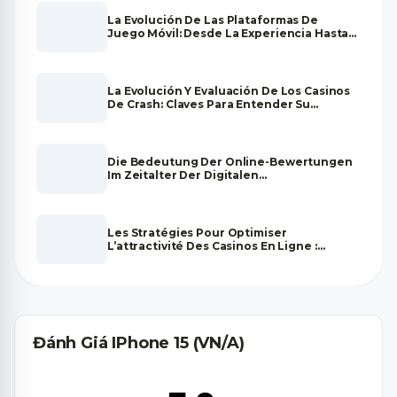
La Evolución De Las Plataformas De
Juego Móvil: Desde La Experiencia Hasta
La Optimización En Android
La Evolución Y Evaluación De Los Casinos
De Crash: Claves Para Entender Su
Impacto En El Mercado Digital
Die Bedeutung Der Online-Bewertungen
Im Zeitalter Der Digitalen
Meinungsbildung
Les Stratégies Pour Optimiser
L’attractivité Des Casinos En Ligne :
L’importance Des Offres De Tours
Gratuits Sans Dépôt
Đánh Giá IPhone 15 (VN/A)