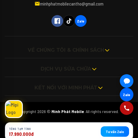
máy tính, iPad hay các phụ kiện bao da, kính
minhphatmobilecantho@gmail.com
cường lực cho thiết bị của mình vậy ạ? 🎤
(Bấm biểu tượng Micro để nói trực tiếp với
Mipi nhé!)
Zalo
VỀ CHÚNG TÔI & CHÍNH SÁCH
DỊCH VỤ SỬA CHỮA
KẾT NỐI VỚI MINH PHÁT
Zalo
Copyright 2026 ©
Minh Phát Mobile
. All rights reserved.
TỔNG TẠM TÍNH
Tư vấn Zalo
17.990.000đ