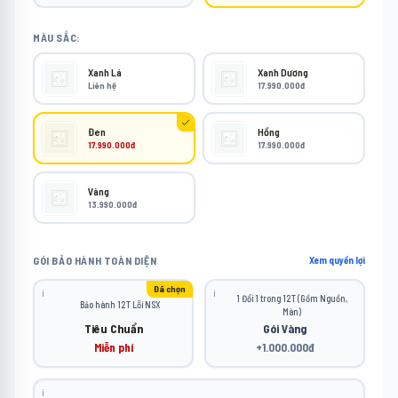
MÀU SẮC:
Xanh Lá
Xanh Dương
Liên hệ
17.990.000đ
Đen
Hồng
17.990.000đ
17.990.000đ
Vàng
13.990.000đ
GÓI BẢO HÀNH TOÀN DIỆN
Xem quyền lợi
Đã chọn
ℹ️
ℹ️
1 Đổi 1 trong 12T (Gồm Nguồn,
Bảo hành 12T Lỗi NSX
Màn)
Tiêu Chuẩn
Gói Vàng
Miễn phí
+1.000.000đ
ℹ️