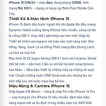
iPhone 15 (VN/A)
— màu
Đen
, dung lượng
128GB
, tình
trạng
Mới 100%
— đang có hàng tại Minh Phát Mobile Cần
Thơ.
Thiết Kế & Màn Hình IPhone 15
iPhone 15 đánh dấu bước ngoặt lớn khi Apple lần đầu mang
Dynamic Island xuống dòng iPhone tiêu chuẩn, cùng với đó
là cổng USB-C thay thế Lightning sau hơn một thập kỷ.
Thiết kế nhôm aerospace với màu sắc tươi sáng mới: Đen,
Hồng, Vàng, Xanh Lá và Hồng Phấn mang đến phong cách
cá tính và tươi trẻ.
Màn hình OLED Super Retina XDR 6.1 inch với Ceramic Shield
thế hệ mới — bền hơn 2 lần so với bất kỳ kính smartphone
nào khác — đảm bảo thiết bị chống trầy và chống vỡ vượt
trội. Chuẩn chống nước IP68 thoải mái cho những lúc vô
tình tiếp xúc với nước mưa hay bể bơi.
Hiệu Năng & Camera IPhone 15
Chip Apple A16 Bionic — từng là chip Pro trên iPhone 14 Pro
— nay trang bị cho iPhone 15 tiêu chuẩn, đảm bảo hiệu
năng mạnh mẽ và ổn định trong nhiều năm tới. RAM 6GB