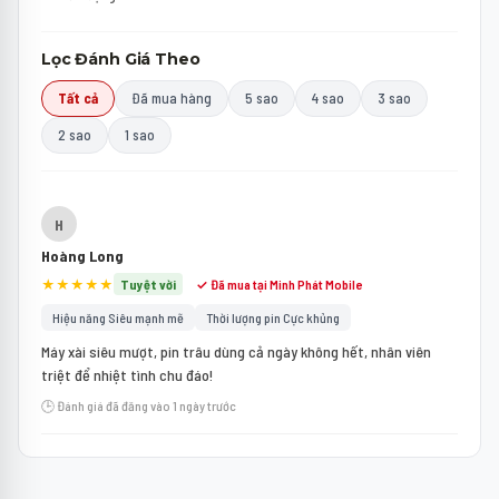
Lọc Đánh Giá Theo
Tất cả
Đã mua hàng
5 sao
4 sao
3 sao
2 sao
1 sao
H
Hoàng Long
★★★★★
Tuyệt vời
✓ Đã mua tại Minh Phát Mobile
Hiệu năng Siêu mạnh mẽ
Thời lượng pin Cực khủng
Máy xài siêu mượt, pin trâu dùng cả ngày không hết, nhân viên
triệt để nhiệt tình chu đáo!
🕒 Đánh giá đã đăng vào 1 ngày trước