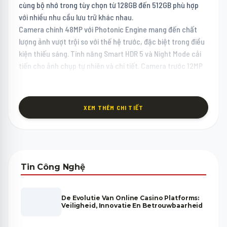
cùng bộ nhớ trong tùy chọn từ 128GB đến 512GB phù hợp
với nhiều nhu cầu lưu trữ khác nhau.
Camera chính 48MP với Photonic Engine mang đến chất
lượng ảnh vượt trội so với thế hệ trước, đặc biệt trong điều
kiện thiếu sáng. Tính năng Smart HDR 5 và Night Mode cải
tiến cho ảnh chụp tự nhiên và chi tiết. Camera trước 12MP
Autofocus mang đến selfie sắc nét, rõ ràng trong mọi tình
huống ánh sáng.
Pin & Kết Nối IPhone 15
XEM THÊM CHI TIẾT
Thời lượng pin 20 giờ xem video với sạc MagSafe 15W và
USB-C 20W đủ cho một ngày sử dụng bình thường. USB-C
mang đến sự tiện lợi lớn: một loại cáp cho iPhone, iPad,
MacBook và hầu hết thiết bị điện tử hiện đại, đơn giản hóa
đáng kể hành lý cáp sạc mỗi ngày.
Tin Công Nghệ
Liên hệ Zalo để được Minh Phát Mobile tư vấn chọn màu sắc
ưng ý và nhận thông tin về chương trình thu cũ đổi mới
iPhone đang diễn ra.
De Evolutie Van Online Casino Platforms:
Veiligheid, Innovatie En Betrouwbaarheid