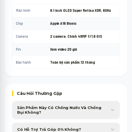
Màn hình
6.1 inch OLED Super Retina XDR, 60Hz
Chip
Apple A16 Bionic
Camera
2 camera: Chính 48MP f/1.6 OIS
Pin
Xem video 20 giờ
Bảo hành
Toàn bộ sản phẩm:12 tháng
Câu Hỏi Thường Gặp
Sản Phẩm Này Có Chống Nước Và Chống
Bụi Không?
Sản phẩm được trang bị chuẩn chống nước, chống bụi cao cấp,
Có Hỗ Trợ Trả Góp 0% Không?