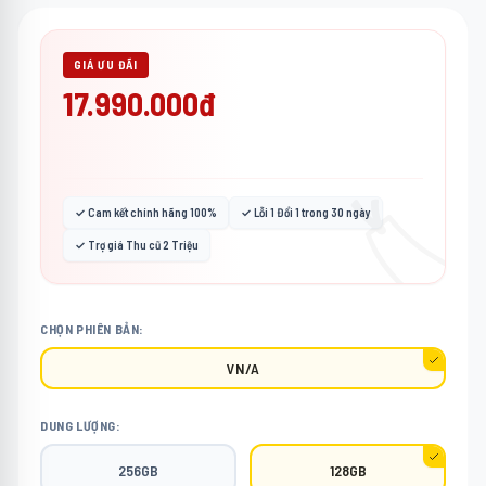
GIÁ ƯU ĐÃI
17.990.000đ
🏷️
✓ Cam kết chính hãng 100%
✓ Lỗi 1 Đổi 1 trong 30 ngày
✓ Trợ giá Thu cũ 2 Triệu
CHỌN PHIÊN BẢN:
VN/A
DUNG LƯỢNG:
256GB
128GB