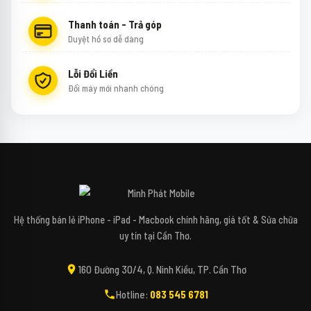
Thanh toán - Trả góp
Duyệt hồ sơ dễ dàng
Lỗi Đổi Liền
Đổi máy mới nhanh chóng
↻
✕
Mipi - Minh Phát Mobile
Hệ thống bán lẻ iPhone - iPad - Macbook chính hãng, giá tốt & Sửa chữa
uy tín tại Cần Thơ.
Xin chào bạn! Mình là Mipi - Trợ lý công nghệ
160 Đường 30/4, Q. Ninh Kiều, TP. Cần Thơ
AI của Minh Phát Mobile đây. 📱✨
Hotline:
083 545 6781
Bạn đang tìm kiếm các dòng điện thoại,