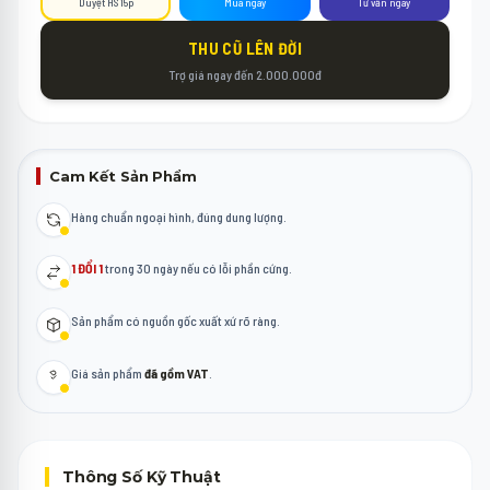
Duyệt HS 15p
Mua ngay
Tư vấn ngay
THU CŨ LÊN ĐỜI
Trợ giá ngay đến 2.000.000đ
Cam Kết Sản Phẩm
Hàng chuẩn ngoại hình, đúng dung lượng.
1 ĐỔI 1
trong 30 ngày nếu có lỗi phần cứng.
Sản phẩm có nguồn gốc xuất xứ rõ ràng.
Giá sản phẩm
đã gồm VAT
.
Thông Số Kỹ Thuật