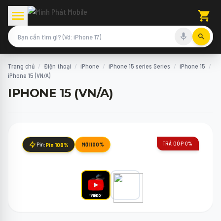
Trang chủ
/
Điện thoại
/
iPhone
/
iPhone 15 series Series
/
iPhone 15
/
iPhone 15 (VN/A)
IPHONE 15 (VN/A)
TRẢ GÓP 0%
Pin:
Pin 100%
MỚI 100%
VIDEO