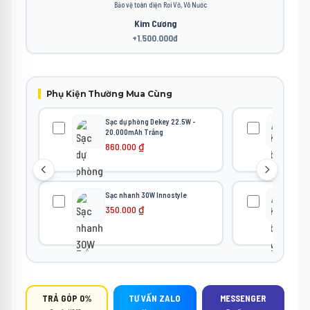
Bảo vệ toàn diện Rơi Vỡ, Vô Nước
Kim Cương
+1.500.000đ
Phụ Kiện Thường Mua Cùng
Sạc dự phòng Dekey 22.5W -
Kín
20.000mAh Trắng
iPh
Blu
860.000
₫
22
Sạc nhanh 30W Innostyle
Kín
iPh
350.000
₫
22
TRẢ GÓP 0%
TƯ VẤN ZALO
MESSENGER