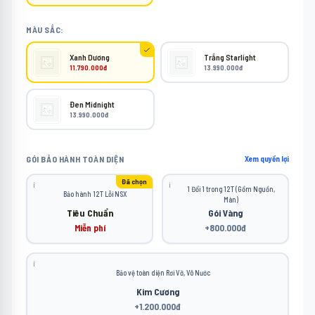
MÀU SẮC:
Xanh Dương
Trắng Starlight
11.790.000đ
13.990.000đ
Đen Midnight
13.990.000đ
GÓI BẢO HÀNH TOÀN DIỆN
Xem quyền lợi
Đã chọn
ℹ️
ℹ️
1 Đổi 1 trong 12T (Gồm Nguồn,
Bảo hành 12T Lỗi NSX
Màn)
Tiêu Chuẩn
Gói Vàng
Miễn phí
+800.000đ
ℹ️
Bảo vệ toàn diện Rơi Vỡ, Vô Nước
Kim Cương
+1.200.000đ