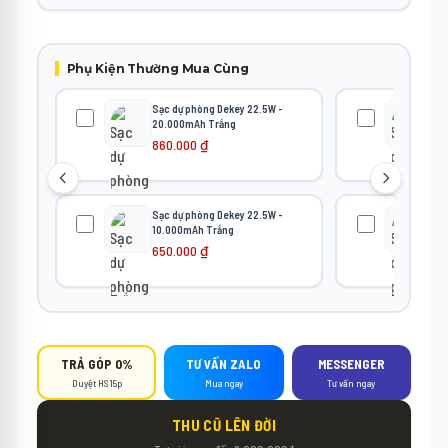
Phụ Kiện Thường Mua Cùng
Sạc dự phòng Dekey 22.5W -
Sạc
20.000mAh Trắng
20
860.000
₫
86
Sạc dự phòng Dekey 22.5W -
Sạc
10.000mAh Trắng
Po
Bl
650.000
₫
1.
TRẢ GÓP 0%
TƯ VẤN ZALO
MESSENGER
Duyệt HS 15p
Mua ngay
Tư vấn ngay
THU CŨ LÊN ĐỜI