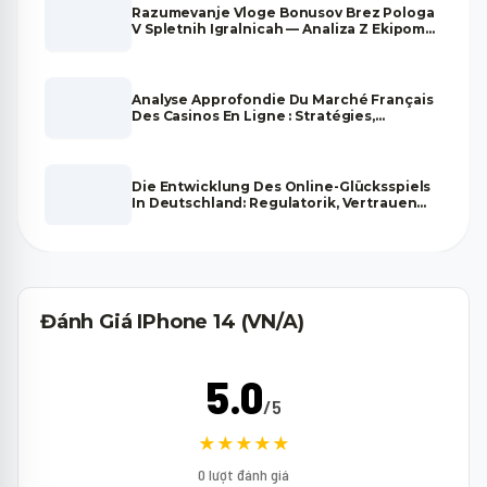
Razumevanje Vloge Bonusov Brez Pologa
V Spletnih Igralnicah — Analiza Z Ekipom
Strokovnjakov
Analyse Approfondie Du Marché Français
Des Casinos En Ligne : Stratégies,
Tendances Et Fiabilité
Die Entwicklung Des Online-Glücksspiels
In Deutschland: Regulatorik, Vertrauen
Und Zukunftsperspektiven
Đánh Giá IPhone 14 (VN/A)
5.0
/5
★★★★★
0 lượt đánh giá