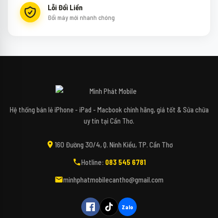
Lỗi Đổi Liền
Đổi máy mới nhanh chóng
↻
✕
Mipi - Minh Phát Mobile
Hệ thống bán lẻ iPhone - iPad - Macbook chính hãng, giá tốt & Sửa chữa
uy tín tại Cần Thơ.
Xin chào bạn! Mình là Mipi - Trợ lý công nghệ
160 Đường 30/4, Q. Ninh Kiều, TP. Cần Thơ
AI của Minh Phát Mobile đây. 📱✨
Hotline:
083 545 6781
Bạn đang tìm kiếm các dòng điện thoại,
máy tính, iPad hay các phụ kiện bao da, kính
minhphatmobilecantho@gmail.com
cường lực cho thiết bị của mình vậy ạ? 🎤
(Bấm biểu tượng Micro để nói trực tiếp với
Mipi nhé!)
Zalo