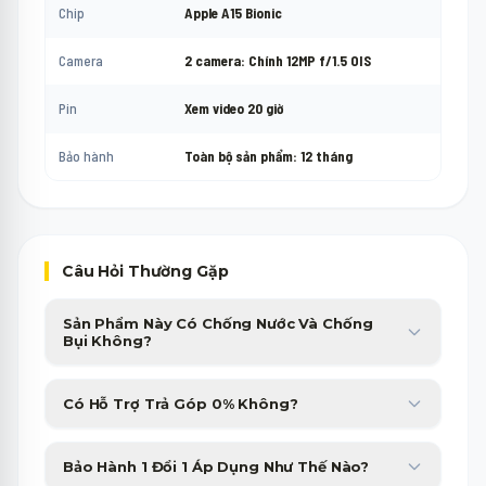
Chip
Apple A15 Bionic
Camera
2 camera: Chính 12MP f/1.5 OIS
Pin
Xem video 20 giờ
Bảo hành
Toàn bộ sản phẩm: 12 tháng
Câu Hỏi Thường Gặp
Sản Phẩm Này Có Chống Nước Và Chống
Bụi Không?
Sản phẩm được trang bị chuẩn chống nước, chống bụi cao cấp,
Có Hỗ Trợ Trả Góp 0% Không?
giúp bạn yên tâm sử dụng trong nhiều điều kiện thời tiết.
Minh Phát Mobile hỗ trợ trả góp 0% qua thẻ tín dụng và các
Bảo Hành 1 Đổi 1 Áp Dụng Như Thế Nào?
công ty tài chính với thủ tục duyệt nhanh gọn trong 15 phút.