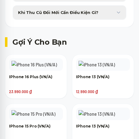
Sản phẩm bị lỗi phần cứng từ nhà sản xuất sẽ được đổi máy mới
Khi Thu Cũ Đổi Mới Cần Điều Kiện Gì?
tương đương trong 30 ngày đầu tiên không tốn phí.
Máy cũ của bạn chỉ cần lên nguồn, không bị khóa tài khoản
(iCloud, Google) là đã có thể tham gia trợ giá thu cũ lên đời.
Gợi Ý Cho Bạn
IPhone 16 Plus (VN/A)
IPhone 13 (VN/A)
23.990.000
₫
12.990.000
₫
IPhone 15 Pro (VN/A)
IPhone 13 (VN/A)