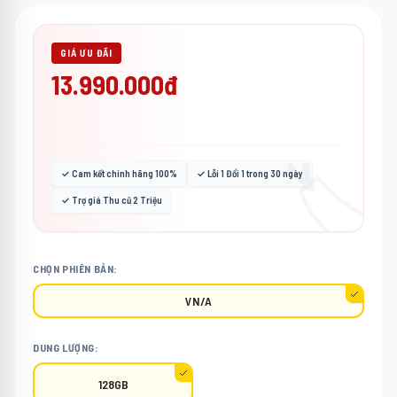
GIÁ ƯU ĐÃI
13.990.000đ
🏷️
✓ Cam kết chính hãng 100%
✓ Lỗi 1 Đổi 1 trong 30 ngày
✓ Trợ giá Thu cũ 2 Triệu
CHỌN PHIÊN BẢN:
VN/A
DUNG LƯỢNG:
128GB