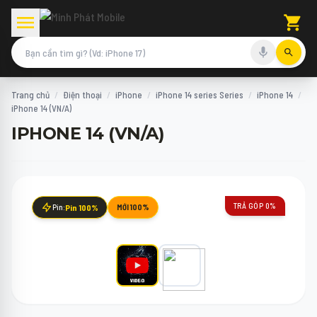
Trang chủ
/
Điện thoại
/
iPhone
/
iPhone 14 series Series
/
iPhone 14
/
iPhone 14 (VN/A)
IPHONE 14 (VN/A)
TRẢ GÓP 0%
Pin:
Pin 100%
MỚI 100%
VIDEO