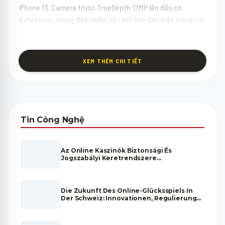
iPhone 13. Camera trước TrueDepth 12MP lần đầu có
Autofocus, mang đến selfie sắc nét hơn đặc biệt trong các
cuộc gọi video và chụp ảnh nhóm.
Pin & Kết Nối IPhone 14
Thời lượng pin 20 giờ xem video với MagSafe 15W và
XEM THÊM CHI TIẾT
Lightning 20W đủ cho một ngày sử dụng thông thường. 5G
đảm bảo tốc độ kết nối internet nhanh khi di chuyển, trong
khi Bluetooth 5.3 và Wi-Fi 6 mang đến kết nối không dây ổn
định và nhanh chóng.
Liên hệ Zalo để được tư vấn về giá và tình trạng hàng hiện
Tin Công Nghệ
có, cùng các chương trình ưu đãi đặc biệt đang diễn ra tại
cửa hàng.
Az Online Kaszinók Biztonsági És
Jogszabályi Keretrendszere
Magyarországon
Die Zukunft Des Online-Glücksspiels In
Der Schweiz: Innovationen, Regulierung
Und Marktentwicklung