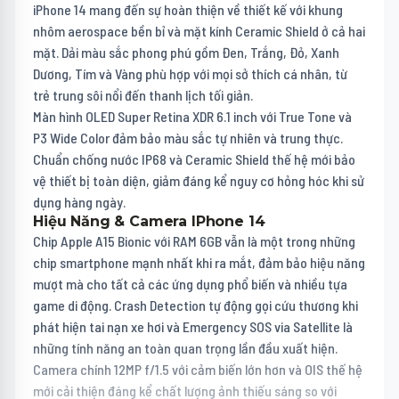
iPhone 14 mang đến sự hoàn thiện về thiết kế với khung
nhôm aerospace bền bỉ và mặt kính Ceramic Shield ở cả hai
mặt. Dải màu sắc phong phú gồm Đen, Trắng, Đỏ, Xanh
Dương, Tím và Vàng phù hợp với mọi sở thích cá nhân, từ
trẻ trung sôi nổi đến thanh lịch tối giản.
Màn hình OLED Super Retina XDR 6.1 inch với True Tone và
P3 Wide Color đảm bảo màu sắc tự nhiên và trung thực.
Chuẩn chống nước IP68 và Ceramic Shield thế hệ mới bảo
vệ thiết bị toàn diện, giảm đáng kể nguy cơ hỏng hóc khi sử
dụng hàng ngày.
Hiệu Năng & Camera IPhone 14
Chip Apple A15 Bionic với RAM 6GB vẫn là một trong những
chip smartphone mạnh nhất khi ra mắt, đảm bảo hiệu năng
mượt mà cho tất cả các ứng dụng phổ biến và nhiều tựa
game di động. Crash Detection tự động gọi cứu thương khi
phát hiện tai nạn xe hơi và Emergency SOS via Satellite là
những tính năng an toàn quan trọng lần đầu xuất hiện.
Camera chính 12MP f/1.5 với cảm biến lớn hơn và OIS thế hệ
mới cải thiện đáng kể chất lượng ảnh thiếu sáng so với