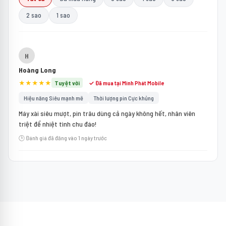
2 sao
1 sao
H
Hoàng Long
★★★★★
Tuyệt vời
✓ Đã mua tại Minh Phát Mobile
Hiệu năng Siêu mạnh mẽ
Thời lượng pin Cực khủng
Máy xài siêu mượt, pin trâu dùng cả ngày không hết, nhân viên
triệt để nhiệt tình chu đáo!
🕒 Đánh giá đã đăng vào 1 ngày trước