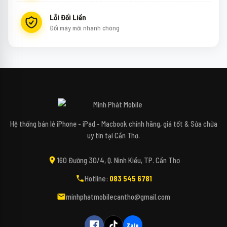
Lỗi Đổi Liền
Đổi máy mới nhanh chóng
↻
✕
Mipi - Minh Phát Mobile
Hệ thống bán lẻ iPhone - iPad - Macbook chính hãng, giá tốt & Sửa chữa
uy tín tại Cần Thơ.
Xin chào bạn! Mình là Mipi - Trợ lý công nghệ
160 Đường 30/4, Q. Ninh Kiều, TP. Cần Thơ
AI của Minh Phát Mobile đây. 📱✨
Hotline:
083 545 6781
Bạn đang tìm kiếm các dòng điện thoại,
máy tính, iPad hay các phụ kiện bao da, kính
minhphatmobilecantho@gmail.com
cường lực cho thiết bị của mình vậy ạ? 🎤
(Bấm biểu tượng Micro để nói trực tiếp với
Mipi nhé!)
Zalo