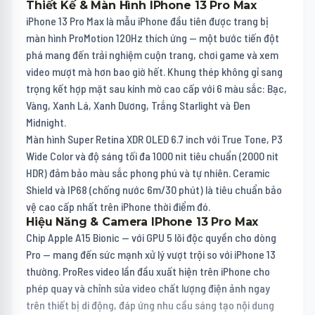
Thiết Kế & Màn Hình IPhone 13 Pro Max
iPhone 13 Pro Max là mẫu iPhone đầu tiên được trang bị
màn hình ProMotion 120Hz thích ứng — một bước tiến đột
phá mang đến trải nghiệm cuộn trang, chơi game và xem
video mượt mà hơn bao giờ hết. Khung thép không gỉ sang
trọng kết hợp mặt sau kính mờ cao cấp với 6 màu sắc: Bạc,
Vàng, Xanh Lá, Xanh Dương, Trắng Starlight và Đen
Midnight.
Màn hình Super Retina XDR OLED 6.7 inch với True Tone, P3
Wide Color và độ sáng tối đa 1000 nit tiêu chuẩn (2000 nit
HDR) đảm bảo màu sắc phong phú và tự nhiên. Ceramic
Shield và IP68 (chống nước 6m/30 phút) là tiêu chuẩn bảo
vệ cao cấp nhất trên iPhone thời điểm đó.
Hiệu Năng & Camera IPhone 13 Pro Max
Chip Apple A15 Bionic — với GPU 5 lõi độc quyền cho dòng
Pro — mang đến sức mạnh xử lý vượt trội so với iPhone 13
thường. ProRes video lần đầu xuất hiện trên iPhone cho
phép quay và chỉnh sửa video chất lượng điện ảnh ngay
trên thiết bị di động, đáp ứng nhu cầu sáng tạo nội dung