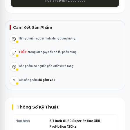
Trợ giá ngay đến 2.000.000đ
Cam Kết Sản Phẩm
Hàng chuẩn ngoại hình, đúng dung lượng.
1 ĐỔI 1
trong 30 ngày nếu có lỗi phần cứng.
Sản phẩm có nguồn gốc xuất xứ rõ ràng.
Giá sản phẩm
đã gồm VAT
.
Thông Số Kỹ Thuật
Màn hình
6.7 inch OLED Super Retina XDR,
ProMotion 120Hz