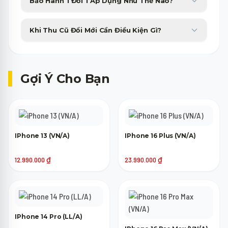
Bảo Hành 1 Đổi 1 Áp Dụng Như Thế Nào?
công ty tài chính với thủ tục duyệt nhanh gọn trong 15 phút.
Sản phẩm bị lỗi phần cứng từ nhà sản xuất sẽ được đổi máy mới
Khi Thu Cũ Đổi Mới Cần Điều Kiện Gì?
tương đương trong 30 ngày đầu tiên không tốn phí.
Máy cũ của bạn chỉ cần lên nguồn, không bị khóa tài khoản
(iCloud, Google) là đã có thể tham gia trợ giá thu cũ lên đời.
Gợi Ý Cho Bạn
IPhone 13 (VN/A)
IPhone 16 Plus (VN/A)
12.990.000
₫
23.990.000
₫
IPhone 14 Pro (LL/A)