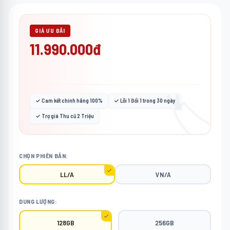
GIÁ ƯU ĐÃI
11.990.000đ
🏷️
✓ Cam kết chính hãng 100%
✓ Lỗi 1 Đổi 1 trong 30 ngày
✓ Trợ giá Thu cũ 2 Triệu
CHỌN PHIÊN BẢN:
LL/A
VN/A
DUNG LƯỢNG:
128GB
256GB