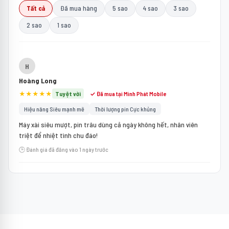
Tất cả
Đã mua hàng
5 sao
4 sao
3 sao
2 sao
1 sao
H
Hoàng Long
★★★★★
Tuyệt vời
✓ Đã mua tại Minh Phát Mobile
Hiệu năng Siêu mạnh mẽ
Thời lượng pin Cực khủng
Máy xài siêu mượt, pin trâu dùng cả ngày không hết, nhân viên
triệt để nhiệt tình chu đáo!
🕒 Đánh giá đã đăng vào 1 ngày trước