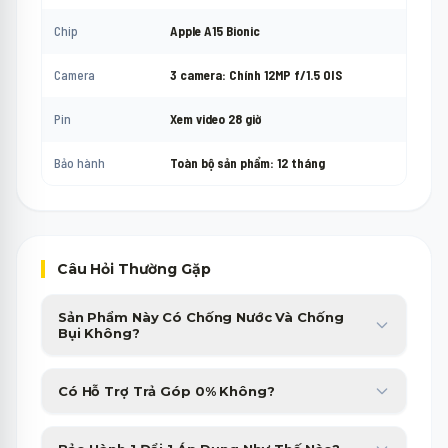
Chip
Apple A15 Bionic
Camera
3 camera: Chính 12MP f/1.5 OIS
Pin
Xem video 28 giờ
Bảo hành
Toàn bộ sản phẩm: 12 tháng
Câu Hỏi Thường Gặp
Sản Phẩm Này Có Chống Nước Và Chống
Bụi Không?
Sản phẩm được trang bị chuẩn chống nước, chống bụi cao cấp,
Có Hỗ Trợ Trả Góp 0% Không?
giúp bạn yên tâm sử dụng trong nhiều điều kiện thời tiết.
Minh Phát Mobile hỗ trợ trả góp 0% qua thẻ tín dụng và các