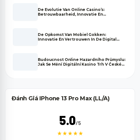
De Evolutie Van Online Casino’s:
Betrouwbaarheid, Innovatie En
Toekomstperspectieven
De Opkomst Van Mobiel Gokken:
Innovatie En Vertrouwen In De Digital
Gaming Industrie
Budoucnost Online Hazardního Průmyslu:
Jak Se Mění Digitální Kasino Trh V České
Republice
Đánh Giá IPhone 13 Pro Max (LL/A)
5.0
/5
★★★★★