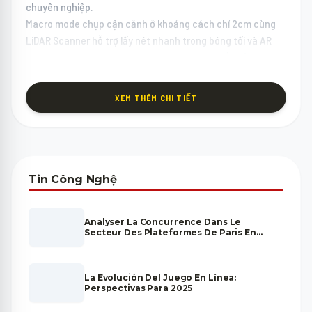
chuyên nghiệp.
Macro mode chụp cận cảnh ở khoảng cách chỉ 2cm cùng
LiDAR Scanner hỗ trợ lấy nét nhanh trong bóng tối và AR
nâng cao là những tính năng camera độc quyền của dòng
13 Pro. Camera telephoto 3x zoom quang học kết hợp OIS
đảm bảo ảnh chụp từ xa luôn sắc nét và ổn định.
XEM THÊM CHI TIẾT
Pin & Kết Nối IPhone 13 Pro Max
Thời lượng pin 28 giờ xem video của iPhone 13 Pro Max vẫn
là một trong những con số ấn tượng nhất trong lịch sử
iPhone, nhờ viên pin dung lượng lớn kết hợp chip A15 Bionic
tối ưu năng lượng xuất sắc. MagSafe 15W và Lightning 20W
Tin Công Nghệ
mang đến sự linh hoạt trong việc sạc nhanh hàng ngày.
Liên hệ Zalo ngay để kiểm tra tình trạng hàng và được tư
vấn về tình trạng pin, xuất xứ rõ ràng minh bạch tại Minh
Analyser La Concurrence Dans Le
Secteur Des Plateformes De Paris En
Phát Mobile.
Ligne : Sécurité, Transparence Et
Crédibilité
La Evolución Del Juego En Línea:
Perspectivas Para 2025