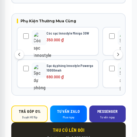
Phụ Kiện Thường Mua Cùng
Cóc sạc Innostyle Minigo 30W
Sạc
Po
350.000
₫
Pi
1.
Sạc dự phòng Innostyle Powergo
Sạc
10000mah
Po
Bl
690.000
₫
1.
TRẢ GÓP 0%
TƯ VẤN ZALO
MESSENGER
Duyệt HS 15p
Mua ngay
Tư vấn ngay
THU CŨ LÊN ĐỜI