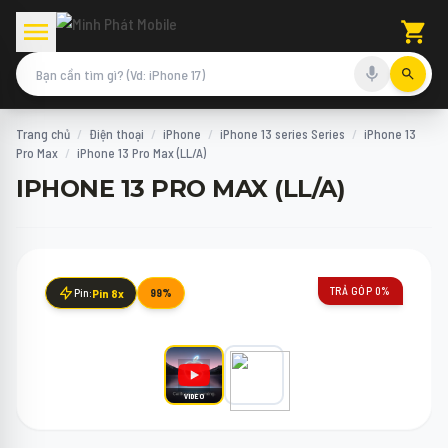
Trang chủ
/
Điện thoại
/
iPhone
/
iPhone 13 series Series
/
iPhone 13
Pro Max
/
iPhone 13 Pro Max (LL/A)
IPHONE 13 PRO MAX (LL/A)
TRẢ GÓP 0%
Pin:
Pin 8x
99%
VIDEO