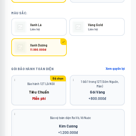
MÀU SẮC:
Xanh Lá
Vàng Gold
Liên hệ
Liên hệ
Xanh Dương
11.990.000đ
GÓI BẢO HÀNH TOÀN DIỆN
Xem quyền lợi
Đã chọn
ℹ️
ℹ️
1 Đổi 1 trong 12T (Gồm Nguồn,
Bảo hành 12T Lỗi NSX
Màn)
Tiêu Chuẩn
Gói Vàng
Miễn phí
+800.000đ
ℹ️
Bảo vệ toàn diện Rơi Vỡ, Vô Nước
Kim Cương
+1.200.000đ