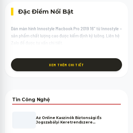
Đặc Điểm Nổi Bật
Dán màn hình Innostyle Macbook Pro 2019 16″ từ Innostyle –
sản phẩm chất lượng cao được kiểm định kỹ lưỡng. Liên hệ
Zalo để được tư vấn chi tiết.
XEM THÊM CHI TIẾT
Tin Công Nghệ
Az Online Kaszinók Biztonsági És
Jogszabályi Keretrendszere
Magyarországon