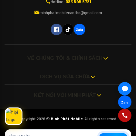
Hotline:
083 545 6781
Bạn đang tìm kiếm các dòng điện thoại,
máy tính, iPad hay các phụ kiện bao da, kính
minhphatmobilecantho@gmail.com
cường lực cho thiết bị của mình vậy ạ? 🎤
(Bấm biểu tượng Micro để nói trực tiếp với
Mipi nhé!)
Zalo
VỀ CHÚNG TÔI & CHÍNH SÁCH
DỊCH VỤ SỬA CHỮA
KẾT NỐI VỚI MINH PHÁT
Zalo
Copyright 2026 ©
Minh Phát Mobile
. All rights reserved.
TỔNG TẠM TÍNH