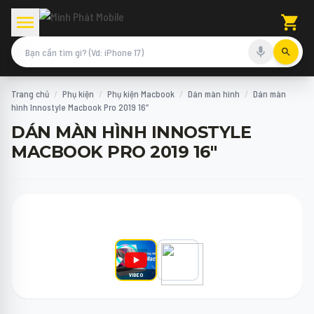
Trang chủ
/
Phụ kiện
/
Phụ kiện Macbook
/
Dán màn hình
/
Dán màn
hình Innostyle Macbook Pro 2019 16″
DÁN MÀN HÌNH INNOSTYLE
MACBOOK PRO 2019 16"
VIDEO