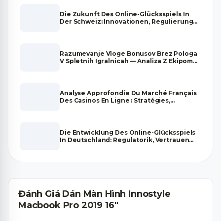
Die Zukunft Des Online-Glücksspiels In
Der Schweiz: Innovationen, Regulierung
Und Marktentwicklung
Razumevanje Vloge Bonusov Brez Pologa
V Spletnih Igralnicah — Analiza Z Ekipom
Strokovnjakov
Analyse Approfondie Du Marché Français
Des Casinos En Ligne : Stratégies,
Tendances Et Fiabilité
Die Entwicklung Des Online-Glücksspiels
In Deutschland: Regulatorik, Vertrauen
Und Zukunftsperspektiven
Đánh Giá Dán Màn Hình Innostyle
Macbook Pro 2019 16"