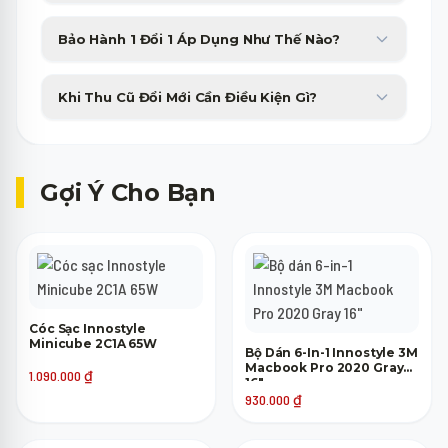
Minh Phát Mobile hỗ trợ trả góp 0% qua thẻ tín dụng và các
Bảo Hành 1 Đổi 1 Áp Dụng Như Thế Nào?
công ty tài chính với thủ tục duyệt nhanh gọn trong 15 phút.
Sản phẩm bị lỗi phần cứng từ nhà sản xuất sẽ được đổi máy mới
Khi Thu Cũ Đổi Mới Cần Điều Kiện Gì?
tương đương trong 30 ngày đầu tiên không tốn phí.
Máy cũ của bạn chỉ cần lên nguồn, không bị khóa tài khoản
(iCloud, Google) là đã có thể tham gia trợ giá thu cũ lên đời.
Gợi Ý Cho Bạn
Cóc Sạc Innostyle
Minicube 2C1A 65W
Bộ Dán 6-In-1 Innostyle 3M
Macbook Pro 2020 Gray
1.090.000
₫
16"
930.000
₫