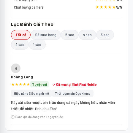
Chất lượng camera
★★★★★
5/5
Lọc Đánh Giá Theo
Tất cả
Đã mua hàng
5 sao
4 sao
3 sao
2 sao
1 sao
H
Hoàng Long
★★★★★
Tuyệt vời
✓ Đã mua tại Minh Phát Mobile
Hiệu năng Siêu mạnh mẽ
Thời lượng pin Cực khủng
Máy xài siêu mượt, pin trâu dùng cả ngày không hết, nhân viên
triệt để nhiệt tình chu đáo!
🕒 Đánh giá đã đăng vào 1 ngày trước