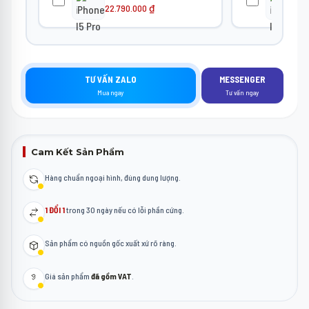
22.790.000
₫
22
TƯ VẤN ZALO
MESSENGER
Mua ngay
Tư vấn ngay
Cam Kết Sản Phẩm
Hàng chuẩn ngoại hình, đúng dung lượng.
1 ĐỔI 1
trong 30 ngày nếu có lỗi phần cứng.
Sản phẩm có nguồn gốc xuất xứ rõ ràng.
Giá sản phẩm
đã gồm VAT
.