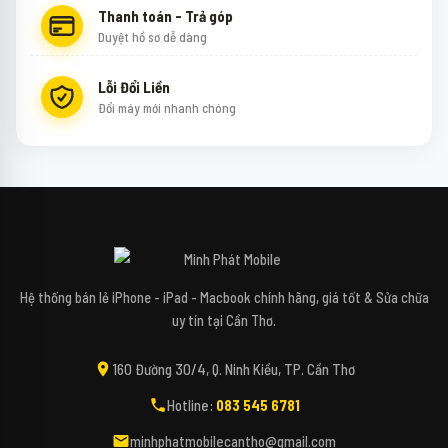
Thanh toán - Trả góp
Duyệt hồ sơ dễ dàng
Lỗi Đổi Liền
Đổi máy mới nhanh chóng
↻
✕
Mipi - Minh Phát Mobile
Hệ thống bán lẻ iPhone - iPad - Macbook chính hãng, giá tốt & Sửa chữa
uy tín tại Cần Thơ.
Xin chào bạn! Mình là Mipi - Trợ lý công nghệ
160 Đường 30/4, Q. Ninh Kiều, TP. Cần Thơ
AI của Minh Phát Mobile đây. 📱✨
Hotline:
083 545 6781
Bạn đang tìm kiếm các dòng điện thoại,
máy tính, iPad hay các phụ kiện bao da, kính
minhphatmobilecantho@gmail.com