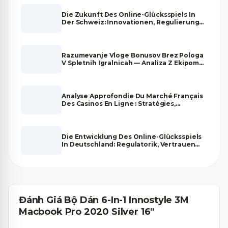
Die Zukunft Des Online-Glücksspiels In
Der Schweiz: Innovationen, Regulierung
Und Marktentwicklung
Razumevanje Vloge Bonusov Brez Pologa
V Spletnih Igralnicah — Analiza Z Ekipom
Strokovnjakov
Analyse Approfondie Du Marché Français
Des Casinos En Ligne : Stratégies,
Tendances Et Fiabilité
Die Entwicklung Des Online-Glücksspiels
In Deutschland: Regulatorik, Vertrauen
Und Zukunftsperspektiven
Đánh Giá Bộ Dán 6-In-1 Innostyle 3M
Macbook Pro 2020 Silver 16"