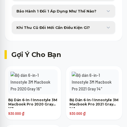
Minh Phát Mobile hỗ trợ trả góp 0% qua thẻ tín dụng và các
Bảo Hành 1 Đổi 1 Áp Dụng Như Thế Nào?
công ty tài chính với thủ tục duyệt nhanh gọn trong 15 phút.
Sản phẩm bị lỗi phần cứng từ nhà sản xuất sẽ được đổi máy mới
Khi Thu Cũ Đổi Mới Cần Điều Kiện Gì?
tương đương trong 30 ngày đầu tiên không tốn phí.
Máy cũ của bạn chỉ cần lên nguồn, không bị khóa tài khoản
(iCloud, Google) là đã có thể tham gia trợ giá thu cũ lên đời.
Gợi Ý Cho Bạn
Bộ Dán 6-In-1 Innostyle 3M
Bộ Dán 6-In-1 Innostyle 3M
Macbook Pro 2020 Gray
Macbook Pro 2021 Gray
16"
14"
930.000
₫
930.000
₫