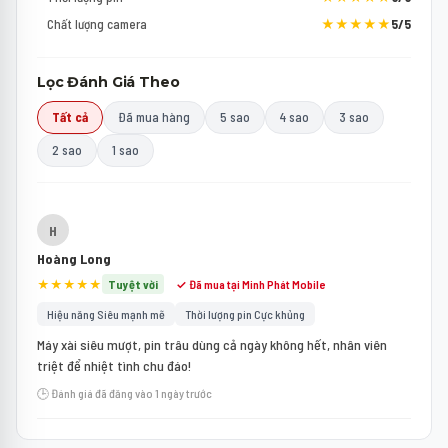
Chất lượng camera
★★★★★
5/5
Lọc Đánh Giá Theo
Tất cả
Đã mua hàng
5 sao
4 sao
3 sao
2 sao
1 sao
H
Hoàng Long
★★★★★
Tuyệt vời
✓ Đã mua tại Minh Phát Mobile
Hiệu năng Siêu mạnh mẽ
Thời lượng pin Cực khủng
Máy xài siêu mượt, pin trâu dùng cả ngày không hết, nhân viên
triệt để nhiệt tình chu đáo!
🕒 Đánh giá đã đăng vào 1 ngày trước