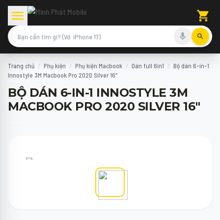
Trang chủ
/
Phụ kiện
/
Phụ kiện Macbook
/
Dán full 6in1
/
Bộ dán 6-in-1
Innostyle 3M Macbook Pro 2020 Silver 16″
BỘ DÁN 6-IN-1 INNOSTYLE 3M
MACBOOK PRO 2020 SILVER 16"