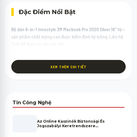
Đặc Điểm Nổi Bật
Bộ dán 6-in-1 Innostyle 3M Macbook Pro 2020 Silver 16″ từ –
sản phẩm chất lượng cao được kiểm định kỹ lưỡng. Liên hệ
Zalo để được tư vấn chi tiết.
XEM THÊM CHI TIẾT
Tin Công Nghệ
Az Online Kaszinók Biztonsági És
Jogszabályi Keretrendszere
Magyarországon