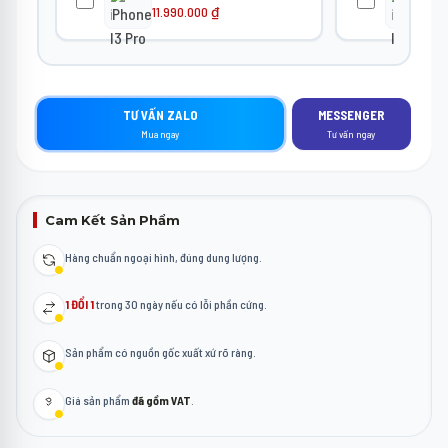
11.990.000
₫
13
TƯ VẤN ZALO
MESSENGER
Mua ngay
Tư vấn ngay
Cam Kết Sản Phẩm
Hàng chuẩn ngoại hình, đúng dung lượng.
1 ĐỔI 1
trong 30 ngày nếu có lỗi phần cứng.
Sản phẩm có nguồn gốc xuất xứ rõ ràng.
Giá sản phẩm
đã gồm VAT
.