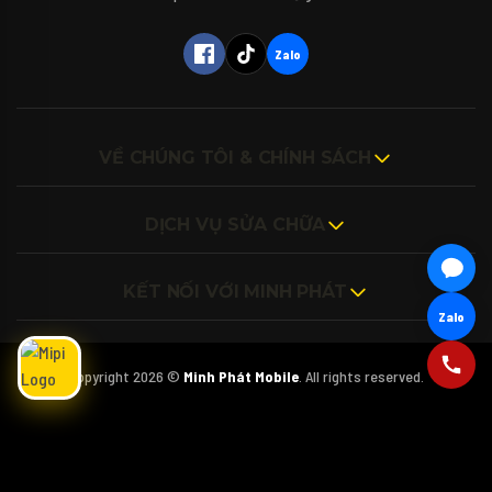
cường lực cho thiết bị của mình vậy ạ? 🎤
(Bấm biểu tượng Micro để nói trực tiếp với
Mipi nhé!)
Zalo
VỀ CHÚNG TÔI & CHÍNH SÁCH
DỊCH VỤ SỬA CHỮA
KẾT NỐI VỚI MINH PHÁT
Zalo
Copyright 2026 ©
Minh Phát Mobile
. All rights reserved.